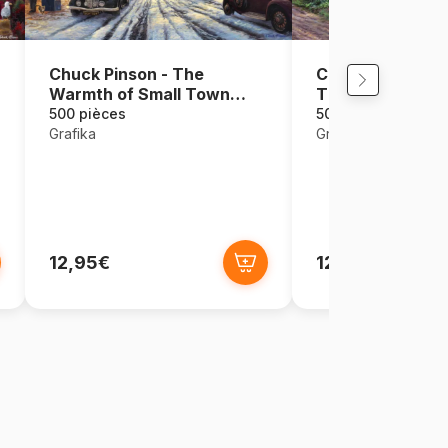
Chuck Pinson - The
Chuck Pinson -
Warmth of Small Town
Time Moves Slo
Living
500 pièces
500 pièces
Grafika
Grafika
12,95€
12,95€