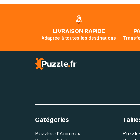
Nous tenons à v
Unis et de l'Aus
jusqu'à 2 mois e
traversée, le su
lorsque votre co
LIVRAISON RAPIDE
P
Adaptée à toutes les destinations
Transfe
Catégories
Taille
Puzzles d'Animaux
Puzzles