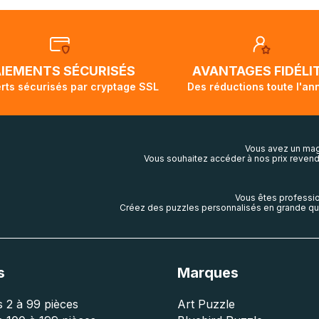
ous rassurer, les commandes à destination du Canada, des É
tralie sont expédiées par bateau et peuvent nécessiter actu
t demi pour arriver à destination. Il est donc normal que pen
ivi de votre commande ne soit pas modifié. Ce dernier repr
lis aura touché terre.
AIEMENTS SÉCURISÉS
AVANTAGES FIDÉLI
rts sécurisés par cryptage SSL
Des réductions toute l'an
Vous avez un mag
Vous souhaitez accéder à nos prix revend
Vous êtes professio
Créez des puzzles personnalisés en grande qua
s
Marques
 2 à 99 pièces
Art Puzzle