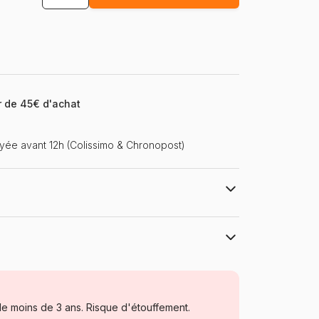
ir de 45€ d'achat
ée avant 12h (Colissimo & Chronopost)
n.com
Grafika
Puzzles - Cottages et Châlets
e moins de 3 ans. Risque d'étouffement.
Puzzle pour Adultes (500 à 48.000