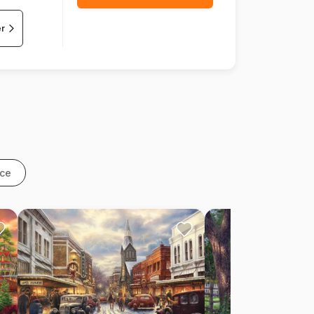
er
nce