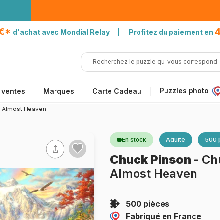
5€*
4
d'achat avec Mondial Relay | Profitez du paiement en
Puzzles photo
 ventes
Marques
Carte Cadeau
- Almost Heaven
En stock
Adulte
500 
Chuck Pinson
-
Ch
Almost Heaven
500 pièces
Fabriqué en France