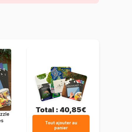
pièces)
Fabriqué en France
Grafika-F-33331
3663384333316
500 pièces
48 x 34 cm
Carton
Boîte en carton
Total :
40,85€
zzle
es
Tout ajouter au
panier