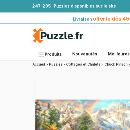
2
4
7
2
9
5
Puzzles disponibles sur le site
Livraison offerte dès 45€*
avec Mondial Relay
offerte dès 4
Livraison
Nouveautés
Meilleures
Produits
Accueil
>
Puzzles - Cottages et Châlets
>
Chuck Pinson 
Thèmes
Tailles
Formats
Âges
Artistes
Accessoires
Puzzles en bois