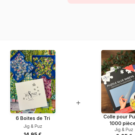
Provenance
Référence
EAN
Nombre de pièces
Dimensions
Matière primaire
Format boîte
Colle pour Pu
6 Boites de Tri
1000 pièc
Jig & Puz
Jig & Puz
14,95 €