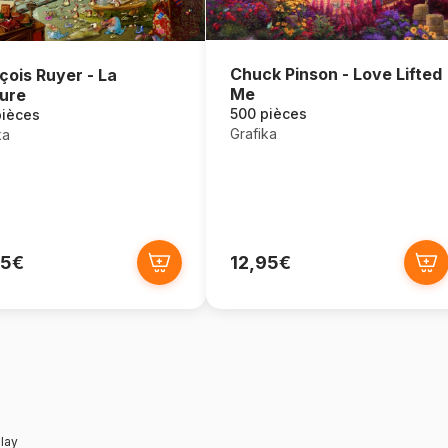
Chuck Pinson - Love Lifted
çois Ruyer - La
Me
ure
500 pièces
pièces
Grafika
ka
95€
12,95€
lay