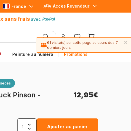
Accès Revendeur
France
Paiement en 4x sans frais
avec Paypal
x sans frais
avec
×
61 visite(s) sur cette page au cours des 7
derniers jours.
Peinture au numéro
Promotions
pièces
uck Pinson -
12,95€
Ajouter au panier