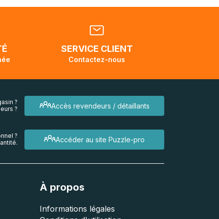
tats-
ellement
dant la
endra
TÉ
SERVICE CLIENT
née
Contactez-nous
asin ?
Accès revendeurs / détaillants
eurs ?
nnel ?
Accéder au site Puzzle-pro
ntité.
À propos
Informations légales