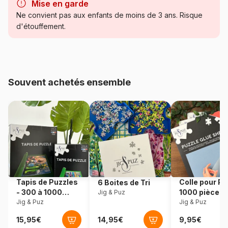
Mise en garde
Catégorie
Puzzles - Humour et Satire
Ne convient pas aux enfants de moins de 3 ans. Risque
d'étouffement.
Age
Puzzle pour Adultes (500 à
48.000 pièces)
Provenance
Pays-Bas
Souvent achetés ensemble
Référence
Jumbo-00510
EAN
8721017602897
Nombre de pièces
1000 pièces
Dimensions
68 x 49 cm
Tapis de Puzzles
Colle pour Pu
6 Boites de Tri
- 300 à 1000
1000 pièces
Jig & Puz
pièces
Jig & Puz
Jig & Puz