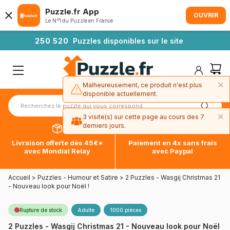
Puzzle.fr App
OUVRIR
Le N°1 du Puzzle en France
2
5
0
5
2
0
Puzzles disponibles sur le site
×
Malheureusement, ce produit n'est plus
disponible actuellement.
×
3 visite(s) sur cette page au cours des 7
derniers jours.
Livraison offerte dès 45€*
Paiement en 4x sans frais
avec Mondial Relay
avec Paypal
Accueil
>
Puzzles - Humour et Satire
>
2 Puzzles - Wasgij Christmas 21
- Nouveau look pour Noël !
Rupture de stock
Adulte
1000 pièces
2 Puzzles - Wasgij Christmas 21 - Nouveau look pour Noël