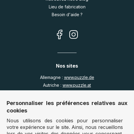
Lieu de fabrication
Besoin d'aide ?
Nos sites
Allemagne :
www.puzzle.de
Autriche :
www.puzzle.at
Belgique :
www.puzzle.be
Royaume Uni :
www.jigsawpuzzle.co.uk
Personnaliser les préférences relatives aux
cookies
Nous utilisons des cookies pour personnaliser
Accès revendeurs / détaillants
votre expérience sur le site. Ainsi, nous recueillons
lors de vos visites des données vous concernant.