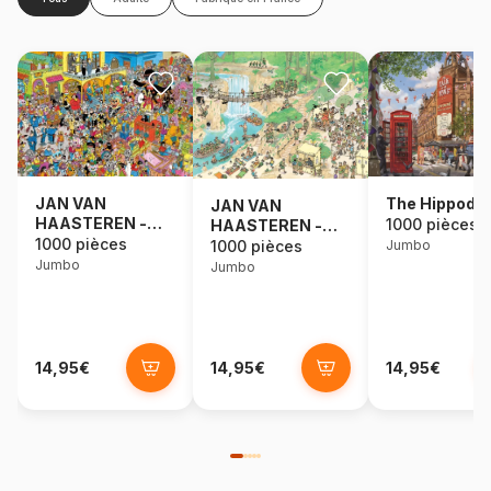
The Hippodr
JAN VAN
JAN VAN
HAASTEREN -
1000 pièces
HAASTEREN -
DIA DE LOS
1000 pièces
BIENVENUE DANS
1000 pièces
Jumbo
MUERTOS (1000
LA JUNGLE (1000
Jumbo
Jumbo
PIECES)
PIECES)
14,95€
14,95€
14,95€