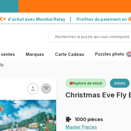
5€*
4
d'achat avec Mondial Relay | Profitez du paiement en
Puzzles photo
 ventes
Marques
Carte Cadeau
 By
Rupture de stock
Adulte
Christmas Eve Fly 
1000 pièces
Master Pieces