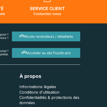
endra
TÉ
SERVICE CLIENT
née
Contactez-nous
asin ?
Accès revendeurs / détaillants
eurs ?
nnel ?
Accéder au site Puzzle-pro
ntité.
À propos
Informations légales
Conditions d'utilisation
Confidentialités & protections des
données