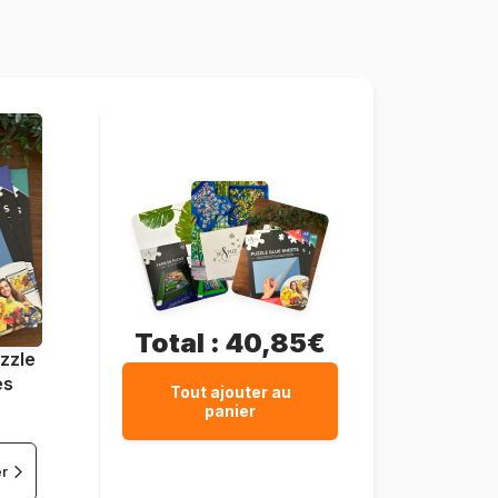
Master-Pieces-71773
705988717734
1000 pièces
48 x 67 cm
Total :
40,85€
zzle
es
Tout ajouter au
panier
er