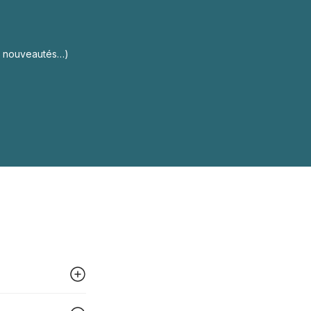
s, nouveautés…)
 peut