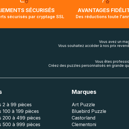
ivi de votre commande ne soit pas modifié. Ce dernier repr
lis aura touché terre.
AIEMENTS SÉCURISÉS
AVANTAGES FIDÉLI
rts sécurisés par cryptage SSL
Des réductions toute l'an
Vous avez un mag
Vous souhaitez accéder à nos prix revend
Vous êtes professio
Créez des puzzles personnalisés en grande qua
s
Marques
 2 à 99 pièces
Art Puzzle
 100 à 199 pièces
Bluebird Puzzle
s 200 à 499 pièces
Castorland
s 500 à 999 pièces
Clementoni