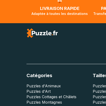
traversée, le su
lorsque votre co
LIVRAISON RAPIDE
P
Adaptée à toutes les destinations
Transfe
Catégories
Taille
Puzzles d'Animaux
Puzzles
Puzzles d'Art
Puzzles
Puzzles Cottages et Châlets
Puzzle
Puzzles Montagnes
Puzzle