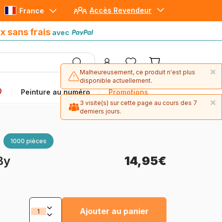
Accès Revendeur
France
Paiement en 4x sans frais
avec Paypal
x sans frais
avec
×
Malheureusement, ce produit n'est plus
disponible actuellement.
Peinture au numéro
Promotions
×
3 visite(s) sur cette page au cours des 7
derniers jours.
1000 pièces
By
14,95€
Ajouter au panier