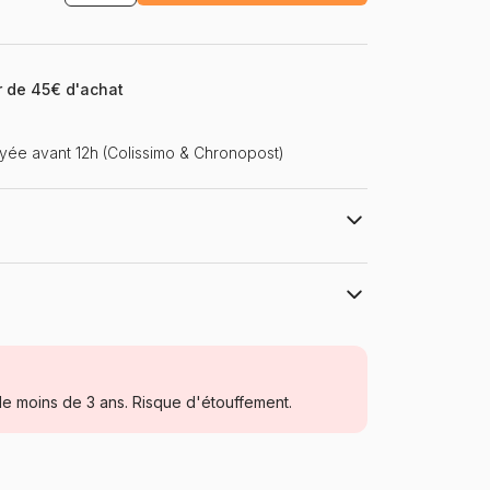
ir de 45€ d'achat
ée avant 12h (Colissimo & Chronopost)
Master Pieces
Puzzles - Villes et Villages
e moins de 3 ans. Risque d'étouffement.
Puzzle pour Adultes (500 à 48.000
pièces)
Chine