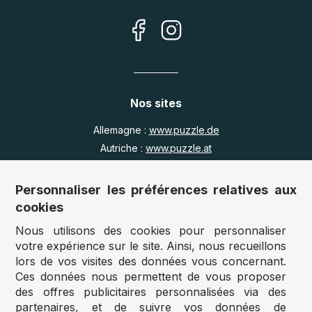
Nos sites
Allemagne :
www.puzzle.de
Autriche :
www.puzzle.at
Belgique :
www.puzzle.be
Royaume Uni :
www.jigsawpuzzle.co.uk
Personnaliser les préférences relatives aux
cookies
Nous utilisons des cookies pour personnaliser
Accès revendeurs / détaillants
votre expérience sur le site. Ainsi, nous recueillons
lors de vos visites des données vous concernant.
Vous avez un magasin ?
Ces données nous permettent de vous proposer
Vous souhaitez accéder à nos prix revendeurs ?
des offres publicitaires personnalisées via des
partenaires, et de suivre vos données de