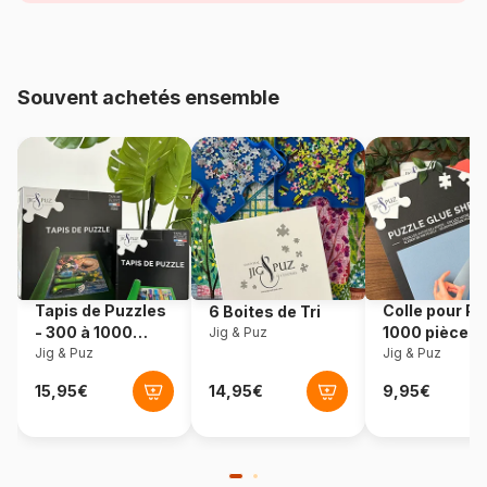
Age
Puzzle pour Adultes (500 à
48.000 pièces)
Souvent achetés ensemble
Provenance
Tchéquie
Référence
Ravensburger-25527
EAN
4005556255276
Dimensions
30 x 40 cm
Tapis de Puzzles
Colle pour Pu
6 Boites de Tri
- 300 à 1000
1000 pièces
Jig & Puz
pièces
Jig & Puz
Jig & Puz