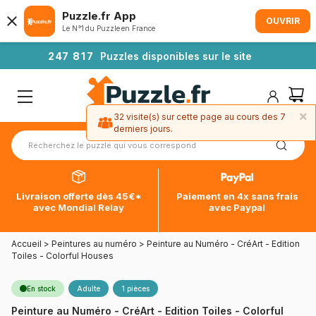
Puzzle.fr App
OUVRIR
Le N°1 du Puzzle en France
2
4
7
8
1
7
Puzzles disponibles sur le site
×
32 visite(s) sur cette page au cours des 7
derniers jours.
Livraison offerte dès 45€*
Paiement en 4x sans frais
avec Mondial Relay
avec Paypal
Accueil
>
Peintures au numéro
>
Peinture au Numéro - CréArt - Edition
Toiles - Colorful Houses
En stock
Adulte
1 pièces
Peinture au Numéro - CréArt - Edition Toiles - Colorful