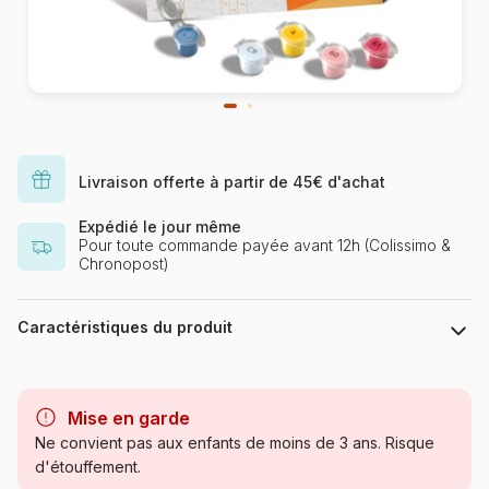
Livraison offerte à partir de 45€ d'achat
Expédié le jour même
Pour toute commande payée avant 12h (Colissimo &
Chronopost)
Caractéristiques du produit
Marque
Ravensburger, le leader
européen du puzzle
Mise en garde
Ne convient pas aux enfants de moins de 3 ans. Risque
Catégorie
Peintures au numéro
d'étouffement.