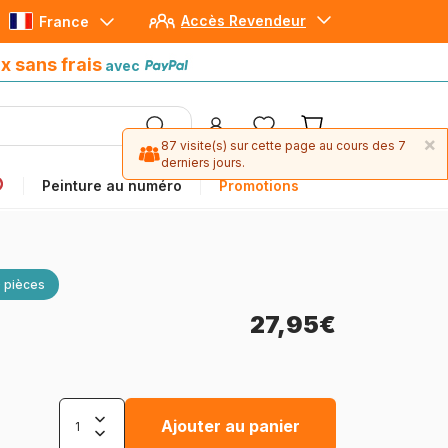
Accès Revendeur
France
Paiement en 4x sans frais
avec Paypal
x sans frais
avec
×
87 visite(s) sur cette page au cours des 7
derniers jours.
Peinture au numéro
Promotions
 pièces
27,95€
Ajouter au panier