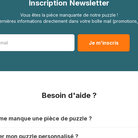
Inscription Newsletter
Vous êtes la pièce manquante de notre puzzle !
rnières informations directement dans votre boîte mail (promotion
Besoin d'aide ?
l me manque une pièce de puzzle ?
nts produisent leurs puzzles avec le plus grand soin, mais il
r mon puzzle personnalisé ?