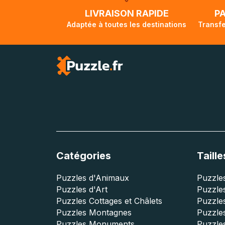
lorsque votre co
LIVRAISON RAPIDE
P
Adaptée à toutes les destinations
Transfe
Catégories
Taille
Puzzles d'Animaux
Puzzles
Puzzles d'Art
Puzzles
Puzzles Cottages et Châlets
Puzzle
Puzzles Montagnes
Puzzle
Puzzles Monuments
Puzzles