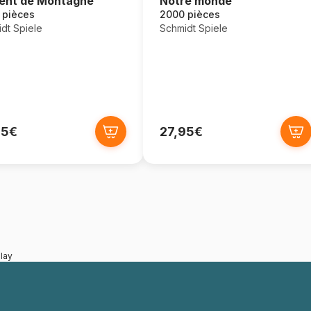
ent de Montagne
Notre monde
 pièces
2000 pièces
dt Spiele
Schmidt Spiele
95€
27,95€
lay