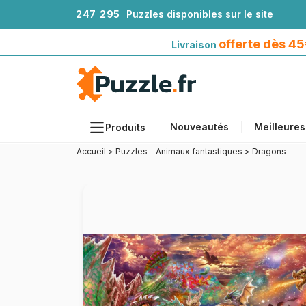
2
4
7
2
9
5
Puzzles disponibles sur le site
Livraison offerte dès 45€*
avec Mondial Relay
offerte dès 4
Livraison
Nouveautés
Meilleures
Produits
Accueil
>
Puzzles - Animaux fantastiques
>
Dragons
Thèmes
Tailles
Formats
Âges
Artistes
Accessoires
Puzzles en bois