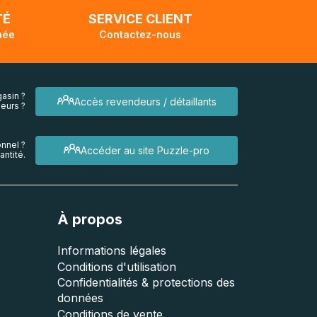
TÉ
SERVICE CLIENT
née
Contactez-nous
asin ?
Accès revendeurs / détaillants
eurs ?
nnel ?
Accéder au site Puzzle-pro
ntité.
À propos
Informations légales
Conditions d'utilisation
Confidentialités & protections des
données
Conditions de vente