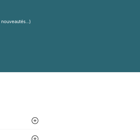
s, nouveautés…)
 peut