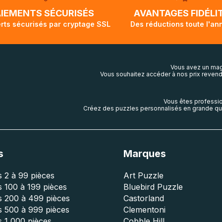
lis aura touché terre.
AIEMENTS SÉCURISÉS
AVANTAGES FIDÉLI
rts sécurisés par cryptage SSL
Des réductions toute l'an
Vous avez un mag
Vous souhaitez accéder à nos prix revend
Vous êtes professio
Créez des puzzles personnalisés en grande qua
s
Marques
 2 à 99 pièces
Art Puzzle
 100 à 199 pièces
Bluebird Puzzle
s 200 à 499 pièces
Castorland
s 500 à 999 pièces
Clementoni
 1 000 pièces
Cobble Hill