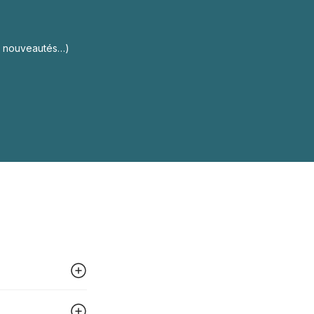
s, nouveautés…)
 peut