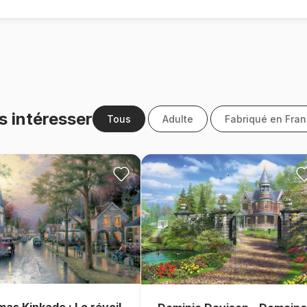
s intéresser
Tous
Adulte
Fabriqué en Fra
as Kinkade : Le réveil