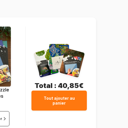
1000 pièces
69 x 49 cm
Total :
40,85€
zzle
es
Tout ajouter au
panier
er