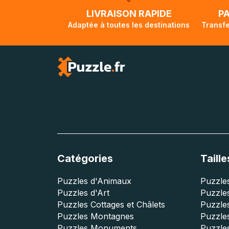
lorsque votre co
LIVRAISON RAPIDE
P
Adaptée à toutes les destinations
Transfe
Catégories
Taille
Puzzles d'Animaux
Puzzles
Puzzles d'Art
Puzzles
Puzzles Cottages et Châlets
Puzzle
Puzzles Montagnes
Puzzle
Puzzles Monuments
Puzzles