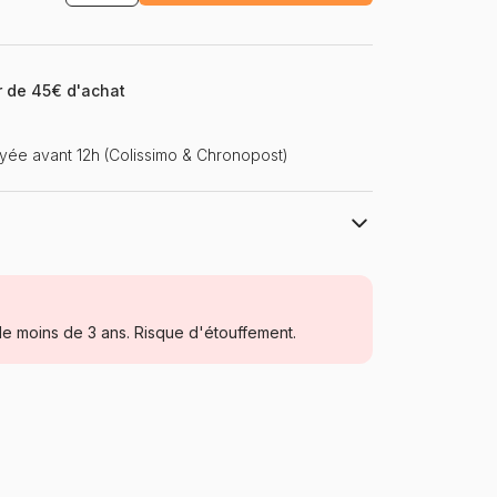
ir de 45€ d'achat
ée avant 12h (Colissimo & Chronopost)
Schmidt Spiele
Puzzles - Déco Culinaire
e moins de 3 ans. Risque d'étouffement.
Puzzle pour Adultes (500 à 48.000
pièces)
Allemagne
Schmidt-Spiele-59785
4001504597856