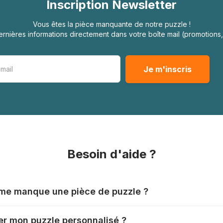
Inscription Newsletter
Vous êtes la pièce manquante de notre puzzle !
rnières informations directement dans votre boîte mail (promotion
Besoin d'aide ?
l me manque une pièce de puzzle ?
nts produisent leurs puzzles avec le plus grand soin, mais il
r mon puzzle personnalisé ?