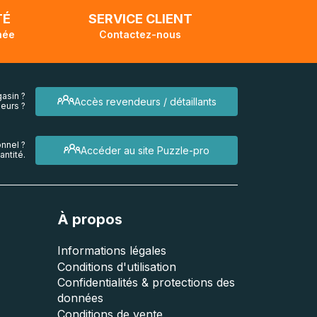
TÉ
SERVICE CLIENT
née
Contactez-nous
asin ?
Accès revendeurs / détaillants
eurs ?
nnel ?
Accéder au site Puzzle-pro
ntité.
À propos
Informations légales
Conditions d'utilisation
Confidentialités & protections des
données
Conditions de vente