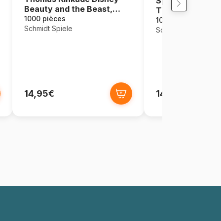
Spider-Man and 
Beauty and the Beast,
The Ultimate All
Magical Winter Evening
1000 pièces
1000 pièces
Schmidt Spiele
Schmidt Spiele
14,95€
14,95€