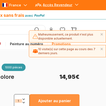
Accès Revendeur
France
Paiement en 4x sans frais
avec Paypal
x sans frais
avec
×
Malheureusement, ce produit n'est plus
disponible actuellement.
Peinture au numéro
Promotions
×
10 visite(s) sur cette page au cours des 7
derniers jours.
1000 pièces
colore
14,95€
Ajouter au panier