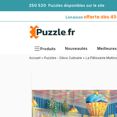
2
5
0
5
2
0
Puzzles disponibles sur le site
Livraison offerte dès 45€*
avec Mondial Relay
offerte dès 4
Livraison
Nouveautés
Meilleures
Produits
Accueil
>
Puzzles - Déco Culinaire
>
La Pâtisserie Multic
Thèmes
Tailles
Formats
Âges
Artistes
Accessoires
Puzzles en bois