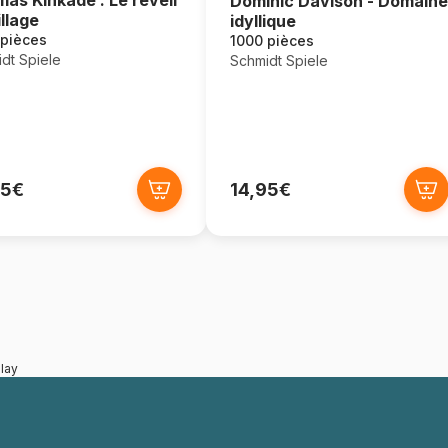
Dominic Davison - Domaine
illage
idyllique
 pièces
1000 pièces
dt Spiele
Schmidt Spiele
95€
14,95€
lay