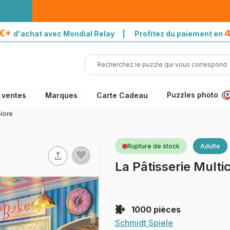
5€*
4
d'achat avec Mondial Relay | Profitez du paiement en
Puzzles photo
 ventes
Marques
Carte Cadeau
olore
Rupture de stock
Adulte
La Pâtisserie Multi
1000 pièces
Schmidt Spiele