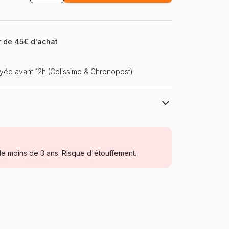
ir de 45€ d'achat
ée avant 12h (Colissimo & Chronopost)
Schmidt Spiele
Puzzles - Forêts, Fleurs et Jardins
e moins de 3 ans. Risque d'étouffement.
Puzzle pour Adultes (500 à 48.000
pièces)
Schmidt-Spiele-58785
4001504587857
1000 pièces