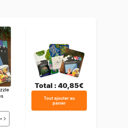
69 x 49 cm
Total :
40,85€
zzle
es
Tout ajouter au
panier
er