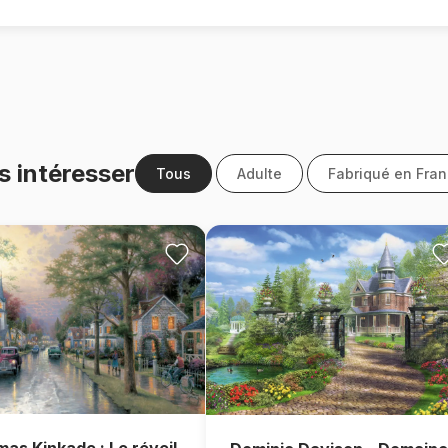
s intéresser
Tous
Adulte
Fabriqué en Fra
as Kinkade : Le réveil