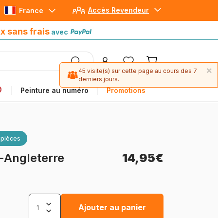
Accès Revendeur
France
Paiement en 4x sans frais
avec Paypal
x sans frais
avec
×
45 visite(s) sur cette page au cours des 7
derniers jours.
Peinture au numéro
Promotions
 pièces
e-Angleterre
14,95€
Ajouter au panier