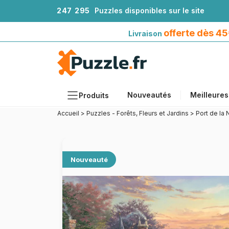
2
4
7
2
9
5
Puzzles disponibles sur le site
Livraison offerte dès 45€*
avec Mondial Relay
offerte dès 4
Livraison
Nouveautés
Meilleures
Produits
Accueil
>
Puzzles - Forêts, Fleurs et Jardins
>
Port de la
Thèmes
Tailles
Formats
Nouveauté
Âges
Artistes
Accessoires
Puzzles en bois