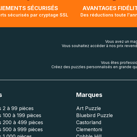
lis aura touché terre.
AIEMENTS SÉCURISÉS
AVANTAGES FIDÉLI
rts sécurisés par cryptage SSL
Des réductions toute l'an
Vous avez un mag
Vous souhaitez accéder à nos prix revend
Vous êtes professio
Créez des puzzles personnalisés en grande qua
s
Marques
 2 à 99 pièces
Art Puzzle
 100 à 199 pièces
Bluebird Puzzle
s 200 à 499 pièces
Castorland
s 500 à 999 pièces
Clementoni
 1 000 pièces
Cobble Hill