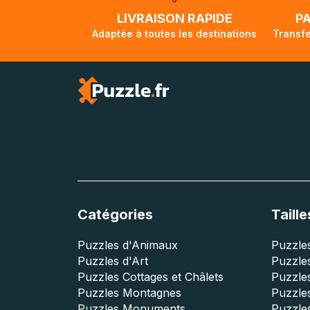
lorsque votre co
LIVRAISON RAPIDE
P
Adaptée à toutes les destinations
Transfe
Catégories
Taille
Puzzles d'Animaux
Puzzles
Puzzles d'Art
Puzzles
Puzzles Cottages et Châlets
Puzzle
Puzzles Montagnes
Puzzle
Puzzles Monuments
Puzzles