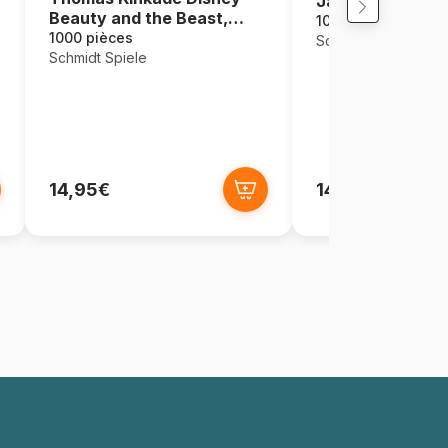
Jardin Japonais
Beauty and the Beast,
1000 pièces
Magical Winter Evening
1000 pièces
Schmidt Spiele
Schmidt Spiele
14,95€
14,95€