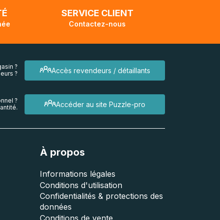
TÉ
SERVICE CLIENT
née
Contactez-nous
asin ?
Accès revendeurs / détaillants
eurs ?
nnel ?
Accéder au site Puzzle-pro
ntité.
À propos
Informations légales
Conditions d'utilisation
Confidentialités & protections des
données
Conditions de vente