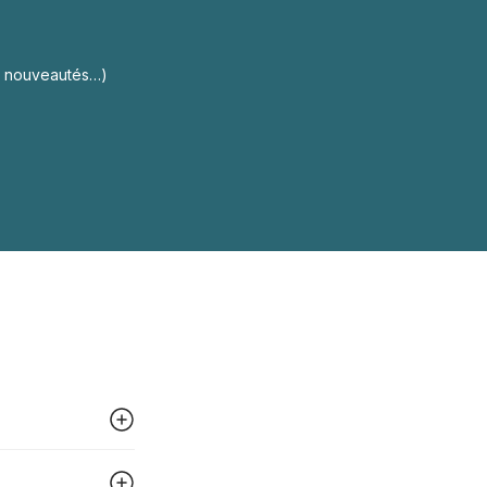
s, nouveautés…)
 peut