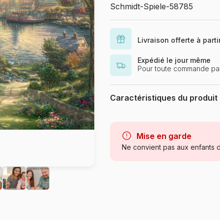
Schmidt-Spiele-58785
Livraison offerte à part
Expédié le jour même
Pour toute commande pay
Caractéristiques du produit
Marque
Catégorie
Mise en garde
Ne convient pas aux enfants d
Age
Référence
EAN
Nombre de pièces