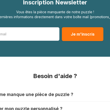
Inscription Newsletter
Vous êtes la pièce manquante de notre puzzle !
rnières informations directement dans votre boîte mail (promotion
Besoin d'aide ?
l me manque une pièce de puzzle ?
nts produisent leurs puzzles avec le plus grand soin, mais il
r mon puzzle personnalisé ?