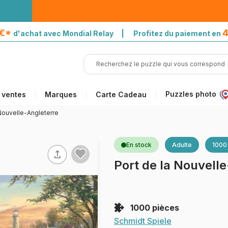
5€*
4
d'achat avec Mondial Relay | Profitez du paiement en
Puzzles photo
 ventes
Marques
Carte Cadeau
 Nouvelle-Angleterre
En stock
Adulte
1000
Port de la Nouvell
1000 pièces
Schmidt Spiele