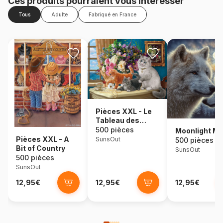
Ces produits pourraient vous intéresser
Tous
Adulte
Fabriqué en France
Pièces XXL - Le
Tableau des
Chatons
500 pièces
Moonlight M
Pièces XXL - A
SunsOut
500 pièces
Bit of Country
SunsOut
500 pièces
SunsOut
12,95€
12,95€
12,95€