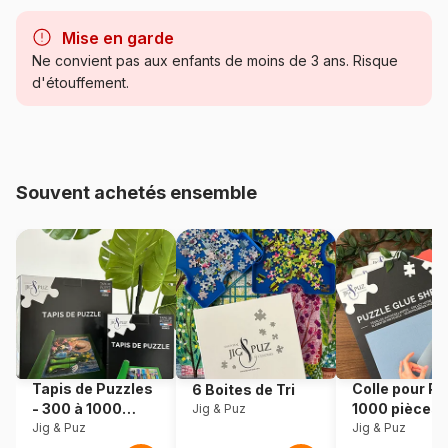
Marque
SunsOut
Mise en garde
Catégorie
Puzzles - Forêts, Fleurs et
Ne convient pas aux enfants de moins de 3 ans. Risque
Jardins
d'étouffement.
Age
Puzzle pour Adultes (500 à
48.000 pièces)
Souvent achetés ensemble
Provenance
USA
Référence
Sunsout-77080
EAN
796780770805
Nombre de pièces
500 pièces
Tapis de Puzzles
Colle pour Pu
6 Boites de Tri
Dimensions
61 x 45 cm
- 300 à 1000
1000 pièces
Jig & Puz
pièces
Jig & Puz
Jig & Puz