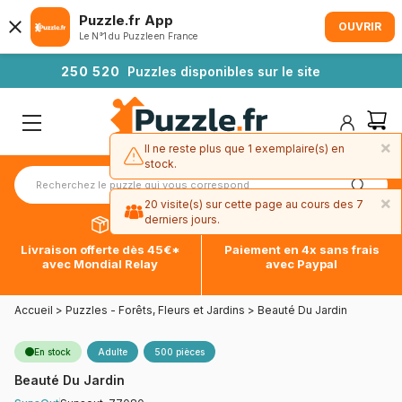
Puzzle.fr App
OUVRIR
Le N°1 du Puzzle en France
2
5
0
5
2
0
Puzzles disponibles sur le site
×
Il ne reste plus que 1 exemplaire(s) en
stock.
×
20 visite(s) sur cette page au cours des 7
derniers jours.
Livraison offerte dès 45€*
Paiement en 4x sans frais
avec Mondial Relay
avec Paypal
Accueil
>
Puzzles - Forêts, Fleurs et Jardins
>
Beauté Du Jardin
En stock
Adulte
500 pièces
Beauté Du Jardin