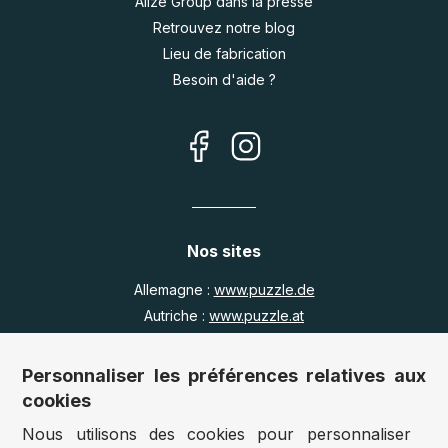
Alize Group dans la presse
Retrouvez notre blog
Lieu de fabrication
Besoin d'aide ?
Nos sites
Allemagne :
www.puzzle.de
Autriche :
www.puzzle.at
Belgique :
www.puzzle.be
Royaume Uni :
www.jigsawpuzzle.co.uk
Personnaliser les préférences relatives aux
cookies
Nous utilisons des cookies pour personnaliser
Accès revendeurs / détaillants