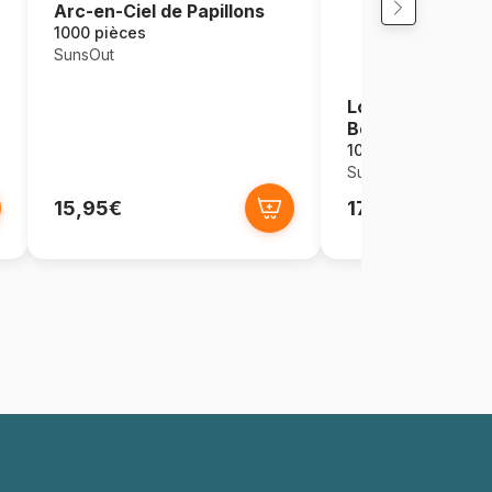
Arc-en-Ciel de Papillons
1000 pièces
SunsOut
Lori Schory : l'Et
Bethléem
1000 pièces
SunsOut
15,95€
17,95€