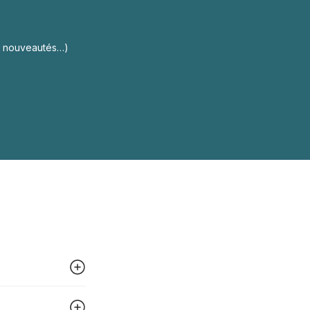
s, nouveautés…)
 peut