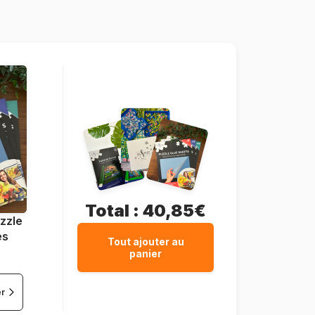
1000 pièces
69 x 51 cm
Total :
40,85€
zzle
es
Tout ajouter au
panier
er