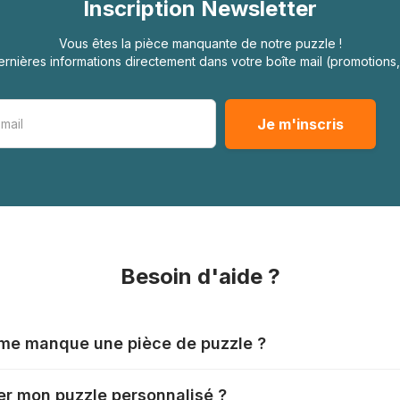
Inscription Newsletter
Vous êtes la pièce manquante de notre puzzle !
rnières informations directement dans votre boîte mail (promotion
Besoin d'aide ?
l me manque une pièce de puzzle ?
nts produisent leurs puzzles avec le plus grand soin, mais il
r mon puzzle personnalisé ?