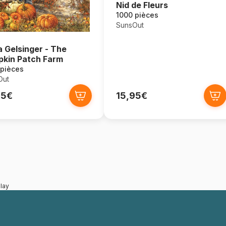
Nid de Fleurs
1000 pièces
SunsOut
 Gelsinger - The
kin Patch Farm
 pièces
Out
95€
15,95€
lay