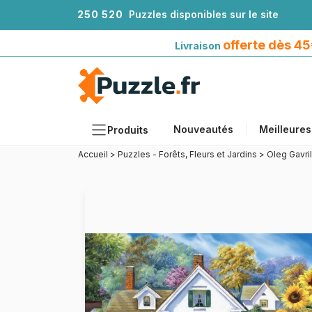
2
5
0
5
2
0
Puzzles disponibles sur le site
Livraison offerte dès 45€*
avec Mondial Relay
offerte dès 4
Livraison
Nouveautés
Meilleures
Produits
Accueil
>
Puzzles - Forêts, Fleurs et Jardins
>
Oleg Gavri
Thèmes
Tailles
Formats
Âges
Artistes
Accessoires
Puzzles en bois