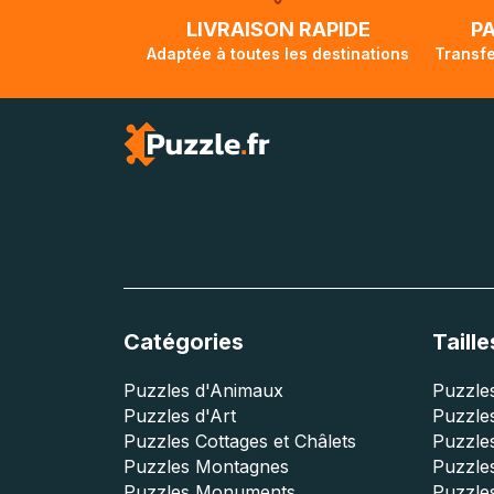
lorsque votre co
LIVRAISON RAPIDE
P
Adaptée à toutes les destinations
Transfe
Catégories
Taille
Puzzles d'Animaux
Puzzles
Puzzles d'Art
Puzzles
Puzzles Cottages et Châlets
Puzzle
Puzzles Montagnes
Puzzle
Puzzles Monuments
Puzzles