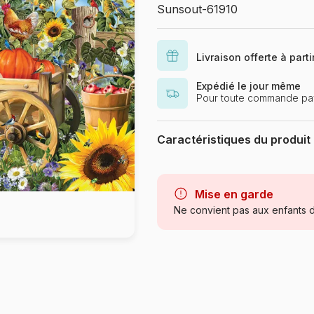
Sunsout-61910
Livraison offerte à part
Expédié le jour même
Pour toute commande pay
Caractéristiques du produit
Marque
Catégorie
Mise en garde
Ne convient pas aux enfants d
Age
Provenance
Référence
EAN