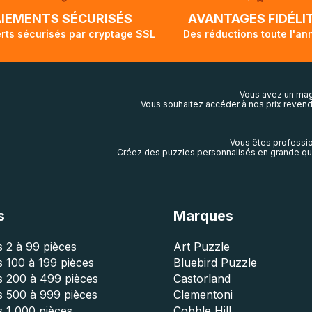
lis aura touché terre.
AIEMENTS SÉCURISÉS
AVANTAGES FIDÉLI
rts sécurisés par cryptage SSL
Des réductions toute l'an
Vous avez un mag
Vous souhaitez accéder à nos prix revend
Vous êtes professio
Créez des puzzles personnalisés en grande qua
s
Marques
 2 à 99 pièces
Art Puzzle
 100 à 199 pièces
Bluebird Puzzle
s 200 à 499 pièces
Castorland
s 500 à 999 pièces
Clementoni
 1 000 pièces
Cobble Hill