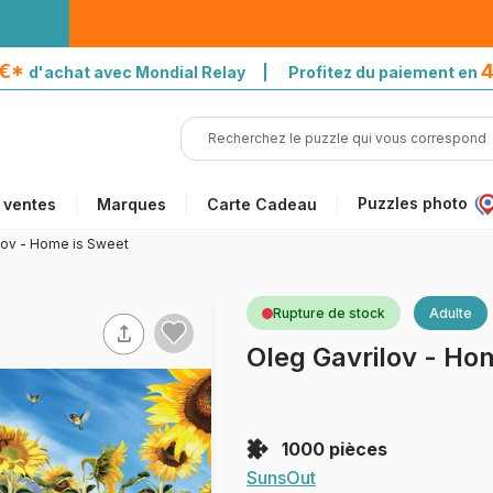
5€*
4
d'achat avec Mondial Relay | Profitez du paiement en
Puzzles photo
 ventes
Marques
Carte Cadeau
lov - Home is Sweet
Rupture de stock
Adulte
Oleg Gavrilov - Ho
1000 pièces
SunsOut