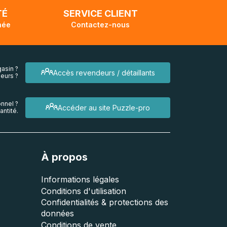
TÉ
SERVICE CLIENT
née
Contactez-nous
asin ?
Accès revendeurs / détaillants
eurs ?
nnel ?
Accéder au site Puzzle-pro
ntité.
À propos
Informations légales
Conditions d'utilisation
Confidentialités & protections des
données
Conditions de vente