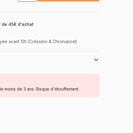
ir de 45€ d'achat
ée avant 12h (Colissimo & Chronopost)
SunsOut
Puzzles - Forêts, Fleurs et Jardins
e moins de 3 ans. Risque d'étouffement.
Puzzle pour Adultes (500 à 48.000
pièces)
États-Unis
Sunsout-61910
0796780619104