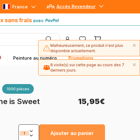
Accès Revendeur
France
Paiement en 4x sans frais
avec Paypal
x sans frais
avec
×
Malheureusement, ce produit n'est plus
disponible actuellement.
Peinture au numéro
Promotions
×
8 visite(s) sur cette page au cours des 7
derniers jours.
1000 pièces
me is Sweet
15,95€
Ajouter au panier