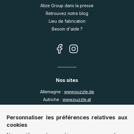
Alize Group dans la presse
Retrouvez notre blog
Lieu de fabrication
Besoin d'aide ?
Nos sites
Allemagne :
www.puzzle.de
Autriche :
www.puzzle.at
Belgique :
www.puzzle.be
Royaume Uni :
www.jigsawpuzzle.co.uk
Personnaliser les préférences relatives aux
cookies