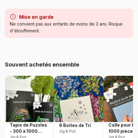
Marque
Trefl, le leader de l'Europe de
l'Est
Mise en garde
Ne convient pas aux enfants de moins de 3 ans. Risque
Catégorie
Puzzles - Animaux en BD et
d'étouffement.
dessins
Age
à partir de 6 ans (50 à 100
pièces)
Souvent achetés ensemble
Provenance
Pologne
Référence
Trefl-16523
EAN
5900511165234
Nombre de pièces
100 pièces
Tapis de Puzzles
Colle pour Pu
6 Boites de Tri
- 300 à 1000
1000 pièces
Jig & Puz
Dimensions
41 x 27 cm
pièces
Jig & Puz
Jig & Puz