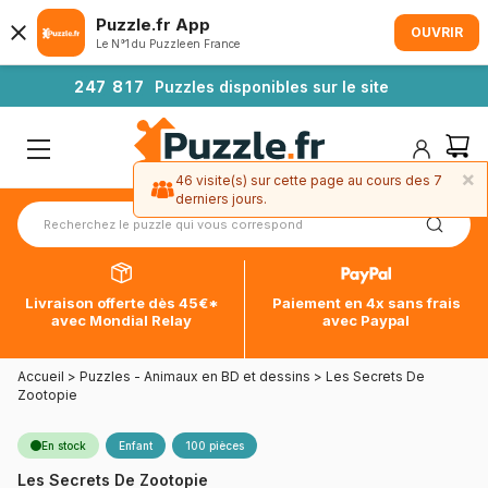
Puzzle.fr App
OUVRIR
Le N°1 du Puzzle en France
2
4
7
8
1
7
Puzzles disponibles sur le site
×
46 visite(s) sur cette page au cours des 7
derniers jours.
Livraison offerte dès 45€*
Paiement en 4x sans frais
avec Mondial Relay
avec Paypal
Accueil
>
Puzzles - Animaux en BD et dessins
>
Les Secrets De
Zootopie
En stock
Enfant
100 pièces
Les Secrets De Zootopie