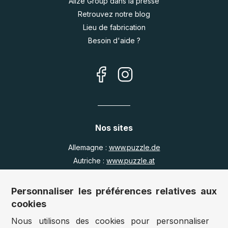
Alize Group dans la presse
Retrouvez notre blog
Lieu de fabrication
Besoin d'aide ?
Nos sites
Allemagne :
www.puzzle.de
Autriche :
www.puzzle.at
Belgique :
www.puzzle.be
Royaume Uni :
www.jigsawpuzzle.co.uk
Personnaliser les préférences relatives aux
cookies
Nous utilisons des cookies pour personnaliser
Accès revendeurs / détaillants