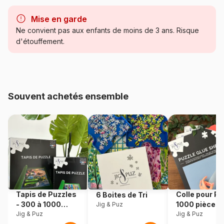
Marque
Ravensburger, le leader
européen du puzzle
Mise en garde
Ne convient pas aux enfants de moins de 3 ans. Risque
Catégorie
Puzzles - Animaux sauvages
d'étouffement.
Age
Puzzle pour Adultes (500 à
48.000 pièces)
Souvent achetés ensemble
Provenance
Allemagne
Référence
Ravensburger-17037
EAN
4005556170371
Nombre de pièces
3000 pièces
Tapis de Puzzles
Colle pour Pu
6 Boites de Tri
Dimensions
121 x 80 cm
- 300 à 1000
1000 pièces
Jig & Puz
pièces
Jig & Puz
Jig & Puz