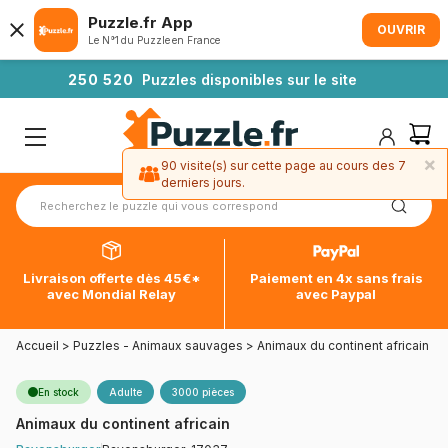
Puzzle.fr App
OUVRIR
Le N°1 du Puzzle en France
2
5
0
5
2
0
Puzzles disponibles sur le site
×
90 visite(s) sur cette page au cours des 7
derniers jours.
Livraison offerte dès 45€*
Paiement en 4x sans frais
avec Mondial Relay
avec Paypal
Accueil
>
Puzzles - Animaux sauvages
>
Animaux du continent africain
En stock
Adulte
3000 pièces
Animaux du continent africain