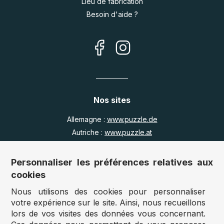
Lieu de fabrication
Besoin d'aide ?
Nos sites
Allemagne :
www.puzzle.de
Autriche :
www.puzzle.at
Belgique :
www.puzzle.be
Royaume Uni :
www.jigsawpuzzle.co.uk
Personnaliser les préférences relatives aux
cookies
Nous utilisons des cookies pour personnaliser
Accès revendeurs / détaillants
votre expérience sur le site. Ainsi, nous recueillons
lors de vos visites des données vous concernant.
Vous avez un magasin ?
Vous souhaitez accéder à nos prix revendeurs ?