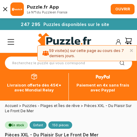
Puzzle.fr App
OUVRIR
Le N°1 du Puzzle en France
2
4
7
2
9
5
Puzzles disponibles sur le site
×
59 visite(s) sur cette page au cours des 7
derniers jours.
Livraison offerte dès 45€*
Paiement en 4x sans frais
avec Mondial Relay
avec Paypal
Accueil
>
Puzzles - Plages et Îles de rêve
>
Pièces XXL - Du Plaisir Sur
Le Front De Mer
En stock
Enfant
150 pièces
Pièces XXL - Du Plaisir Sur Le Front De Mer