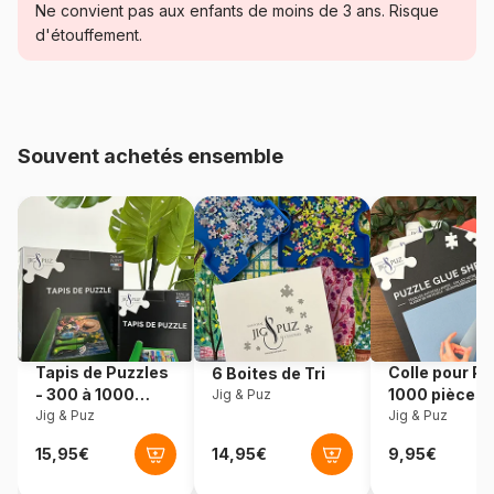
Ne convient pas aux enfants de moins de 3 ans. Risque
Catégorie
Puzzles - Plages et Îles de
d'étouffement.
rêve
Age
à partir de 8 ans (101 à 250
pièces)
Souvent achetés ensemble
Provenance
Allemagne
Référence
Ravensburger-01704
EAN
4005555017042
Nombre de pièces
150 pièces
Tapis de Puzzles
Colle pour Pu
6 Boites de Tri
- 300 à 1000
1000 pièces
Jig & Puz
Dimensions
49 x 36 cm
pièces
Jig & Puz
Jig & Puz