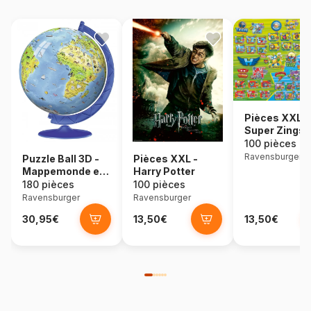
Pièces XXL -
Super Zings 
100 pièces
Ravensburger
Puzzle Ball 3D -
Pièces XXL -
Mappemonde en
Harry Potter
Espagnol
180 pièces
100 pièces
Ravensburger
Ravensburger
30,95€
13,50€
13,50€