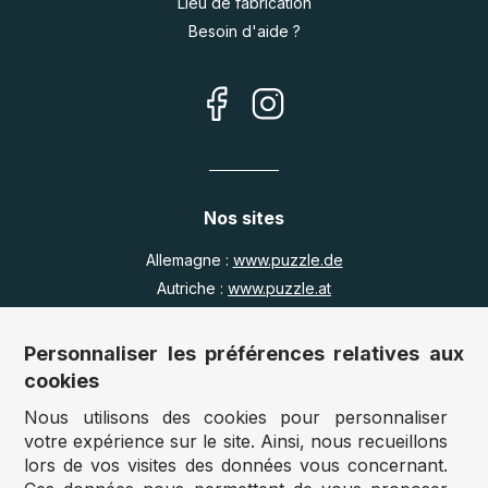
Lieu de fabrication
Besoin d'aide ?
Nos sites
Allemagne :
www.puzzle.de
Autriche :
www.puzzle.at
Belgique :
www.puzzle.be
Royaume Uni :
www.jigsawpuzzle.co.uk
Personnaliser les préférences relatives aux
cookies
Nous utilisons des cookies pour personnaliser
Accès revendeurs / détaillants
votre expérience sur le site. Ainsi, nous recueillons
lors de vos visites des données vous concernant.
Vous avez un magasin ?
Vous souhaitez accéder à nos prix revendeurs ?