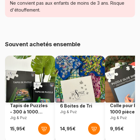
Ne convient pas aux enfants de moins de 3 ans. Risque
Catégorie
Puzzles - Affiches, Cinéma,
d'étouffement.
Publicité
Age
Puzzle pour Adultes (500 à
48.000 pièces)
Souvent achetés ensemble
Provenance
Allemagne
Référence
Ravensburger-17561
EAN
4005556175611
Nombre de pièces
3000 pièces
Tapis de Puzzles
Colle pour Pu
6 Boites de Tri
- 300 à 1000
1000 pièces
Jig & Puz
Dimensions
121 x 80 cm
pièces
Jig & Puz
Jig & Puz