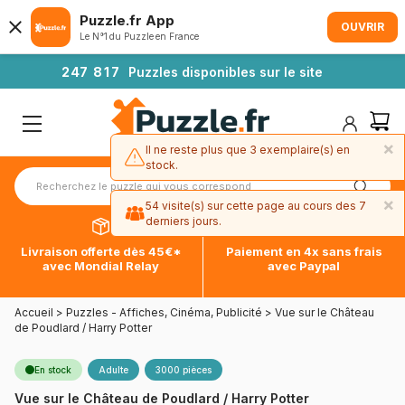
Puzzle.fr App
OUVRIR
Le N°1 du Puzzle en France
2
4
7
8
1
7
Puzzles disponibles sur le site
×
Il ne reste plus que 3 exemplaire(s) en
stock.
×
54 visite(s) sur cette page au cours des 7
derniers jours.
Livraison offerte dès 45€*
Paiement en 4x sans frais
avec Mondial Relay
avec Paypal
Accueil
>
Puzzles - Affiches, Cinéma, Publicité
>
Vue sur le Château
de Poudlard / Harry Potter
En stock
Adulte
3000 pièces
Vue sur le Château de Poudlard / Harry Potter