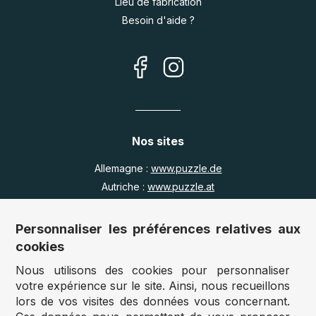
Lieu de fabrication
Besoin d'aide ?
Nos sites
Allemagne :
www.puzzle.de
Autriche :
www.puzzle.at
Belgique :
www.puzzle.be
Royaume Uni :
www.jigsawpuzzle.co.uk
Personnaliser les préférences relatives aux
cookies
Nous utilisons des cookies pour personnaliser
Accès revendeurs / détaillants
votre expérience sur le site. Ainsi, nous recueillons
lors de vos visites des données vous concernant.
Vous avez un magasin ?
Vous souhaitez accéder à nos prix revendeurs ?