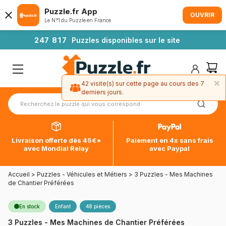
Puzzle.fr App
OUVRIR
Le N°1 du Puzzle en France
2
4
7
8
1
7
Puzzles disponibles sur le site
×
42 visite(s) sur cette page au cours des 7
derniers jours.
Livraison offerte dès 45€*
Paiement en 4x sans frais
avec Mondial Relay
avec Paypal
Accueil
>
Puzzles - Véhicules et Métiers
>
3 Puzzles - Mes Machines
de Chantier Préférées
En stock
Enfant
48 pièces
3 Puzzles - Mes Machines de Chantier Préférées