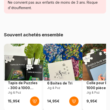
Catégorie
Puzzles - Véhicules et Métiers
Ne convient pas aux enfants de moins de 3 ans. Risque
d'étouffement.
Age
à partir de 5 ans (31 à 49
pièces)
Provenance
Slovénie
Souvent achetés ensemble
Référence
Schmidt-Spiele-56520
EAN
4001504565206
Nombre de pièces
48 pièces
Dimensions
26 x 18 cm
Tapis de Puzzles
Colle pour Pu
6 Boites de Tri
- 300 à 1000
1000 pièces
Jig & Puz
pièces
Jig & Puz
Jig & Puz