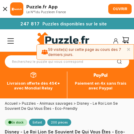
Puzzle.fr App
OUVRIR
Le N°1 du Puzzle en France
2
4
7
8
1
7
Puzzles disponibles sur le site
×
59 visite(s) sur cette page au cours des 7
derniers jours.
Livraison offerte dès 45€*
Paiement en 4x sans frais
avec Mondial Relay
avec Paypal
Accueil
>
Puzzles - Animaux sauvages
>
Disney - Le Roi Lion Se
Souvient De Qui Vous Êtes - Eco-Friendly
En stock
Enfant
200 pièces
Disney - Le Roi Lion Se Souvient De Qui Vous Êtes - Eco-