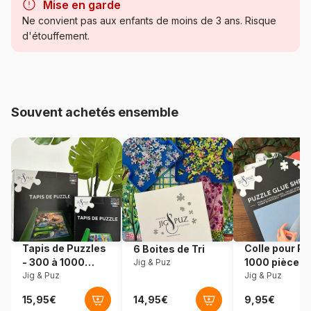
Mise en garde
Catégorie
Puzzles - Animaux sauvages
Ne convient pas aux enfants de moins de 3 ans. Risque
d'étouffement.
Age
à partir de 8 ans (101 à 250
pièces)
Provenance
Pologne
Souvent achetés ensemble
Référence
Schmidt-Spiele-56560
EAN
4001504565602
Nombre de pièces
200 pièces
Dimensions
43 x 29 cm
Tapis de Puzzles
Colle pour Pu
6 Boites de Tri
- 300 à 1000
1000 pièces
Jig & Puz
pièces
Jig & Puz
Jig & Puz