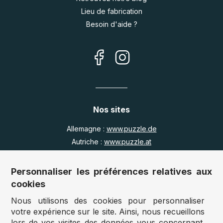
Lieu de fabrication
Besoin d'aide ?
Nos sites
Allemagne :
www.puzzle.de
Autriche :
www.puzzle.at
Belgique :
www.puzzle.be
Royaume Uni :
www.jigsawpuzzle.co.uk
Personnaliser les préférences relatives aux
cookies
Nous utilisons des cookies pour personnaliser
Accès revendeurs / détaillants
votre expérience sur le site. Ainsi, nous recueillons
lors de vos visites des données vous concernant.