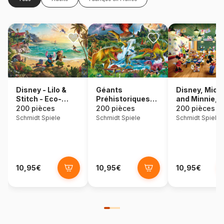
Disney, Mick
Disney - Lilo &
Géants
and Minnie,
Stitch - Eco-
Préhistoriques
Schoolhouse
Friendly
Fascinants
200 pièces
200 pièces
200 pièces
Schmidt Spiele
Schmidt Spiele
Schmidt Spiele
10,95€
10,95€
10,95€