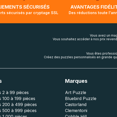
lis aura touché terre.
AIEMENTS SÉCURISÉS
AVANTAGES FIDÉLI
rts sécurisés par cryptage SSL
Des réductions toute l'an
Vous avez un mag
Vous souhaitez accéder à nos prix revend
Vous êtes professio
Créez des puzzles personnalisés en grande qua
s
Marques
 2 à 99 pièces
Art Puzzle
 100 à 199 pièces
Bluebird Puzzle
s 200 à 499 pièces
Castorland
s 500 à 999 pièces
Clementoni
 1 000 pièces
Cobble Hill