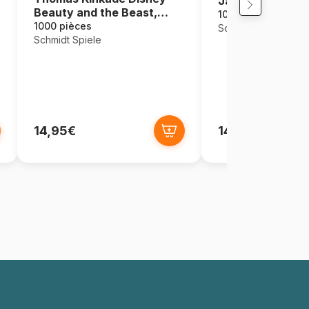
Jardin Japonais
Beauty and the Beast,
1000 pièces
Magical Winter Evening
1000 pièces
Schmidt Spiele
Schmidt Spiele
14,95€
14,95€