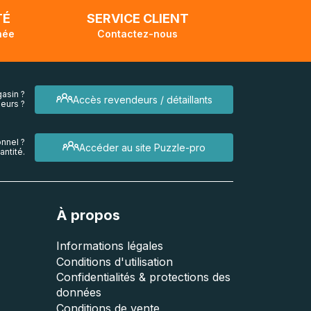
TÉ
SERVICE CLIENT
née
Contactez-nous
asin ?
Accès revendeurs / détaillants
eurs ?
nnel ?
Accéder au site Puzzle-pro
ntité.
À propos
Informations légales
Conditions d'utilisation
Confidentialités & protections des
données
Conditions de vente