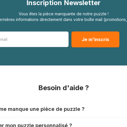
Inscription Newsletter
Vous êtes la pièce manquante de notre puzzle !
rnières informations directement dans votre boîte mail (promotion
Besoin d'aide ?
l me manque une pièce de puzzle ?
nts produisent leurs puzzles avec le plus grand soin, mais il
r mon puzzle personnalisé ?