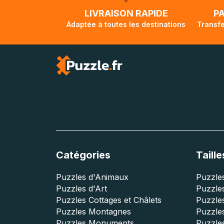
lorsque votre co
LIVRAISON RAPIDE
P
Adaptée à toutes les destinations
Transfe
Catégories
Taille
Puzzles d'Animaux
Puzzles
Puzzles d'Art
Puzzles
Puzzles Cottages et Châlets
Puzzle
Puzzles Montagnes
Puzzle
Puzzles Monuments
Puzzles