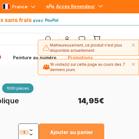
Accès Revendeur
France
Paiement en 4x sans frais
avec Paypal
x sans frais
avec
×
Malheureusement, ce produit n'est plus
disponible actuellement.
Peinture au numéro
Promotions
×
16 visite(s) sur cette page au cours des 7
derniers jours.
1000 pièces
olique
14,95€
Ajouter au panier