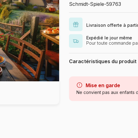
Schmidt-Spiele-59763
Livraison offerte à part
Expédié le jour même
Pour toute commande pay
Caractéristiques du produit
Marque
Catégorie
Mise en garde
Ne convient pas aux enfants d
Age
Provenance
Référence
EAN