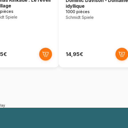
Dominic Davison - Domaine
illage
idyllique
 pièces
1000 pièces
dt Spiele
Schmidt Spiele
95€
14,95€
lay