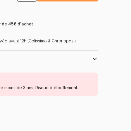
ir de 45€ d'achat
ée avant 12h (Colissimo & Chronopost)
Schmidt Spiele
Puzzles - Campagne
e moins de 3 ans. Risque d'étouffement.
Puzzle pour Adultes (500 à 48.000
pièces)
Allemagne
Schmidt-Spiele-59763
4001504597634