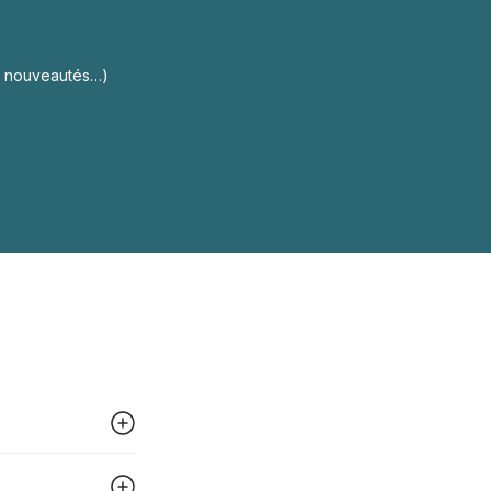
s, nouveautés…)
 peut