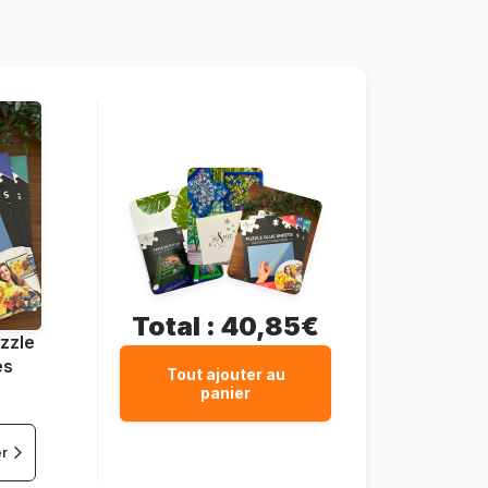
1000 pièces
69 x 49 cm
Total :
40,85€
zzle
es
Tout ajouter au
panier
er