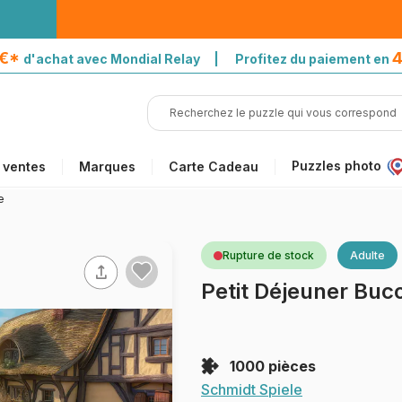
5€*
4
d'achat avec Mondial Relay | Profitez du paiement en
Puzzles photo
 ventes
Marques
Carte Cadeau
e
Rupture de stock
Adulte
Petit Déjeuner Buc
1000 pièces
Schmidt Spiele