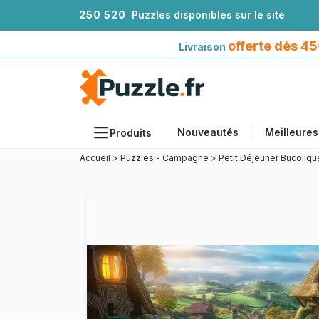
2
5
0
5
2
0
Puzzles disponibles sur le site
Livraison offerte dès 45€*
avec Mondial Relay
offerte dès 4
Livraison
Nouveautés
Meilleures
Produits
Accueil
>
Puzzles - Campagne
>
Petit Déjeuner Bucoliqu
Thèmes
Tailles
Formats
Âges
Artistes
Accessoires
Puzzles en bois