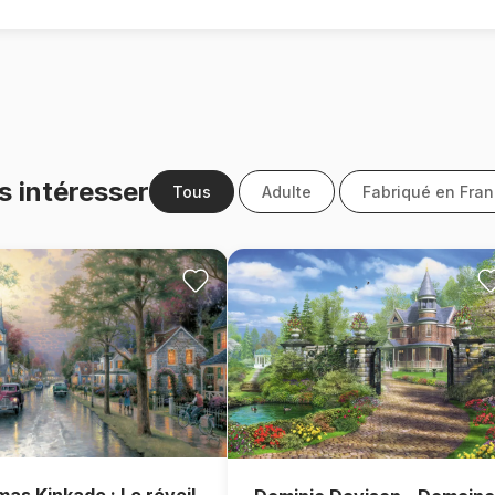
s intéresser
Tous
Adulte
Fabriqué en Fra
as Kinkade : Le réveil