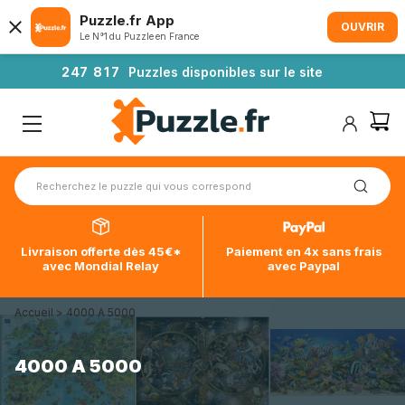
Puzzle.fr App
OUVRIR
Le N°1 du Puzzle en France
2
4
7
8
1
7
Puzzles disponibles sur le site
Livraison offerte dès 45€*
Paiement en 4x sans frais
avec Mondial Relay
avec Paypal
Accueil
>
4000 A 5000
4000 A 5000