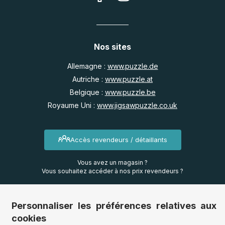
Nos sites
Allemagne :
www.puzzle.de
Autriche :
www.puzzle.at
Belgique :
www.puzzle.be
Royaume Uni :
www.jigsawpuzzle.co.uk
Accès revendeurs / détaillants
Vous avez un magasin ?
Vous souhaitez accéder à nos prix revendeurs ?
Accéder au site Puzzle-pro
Personnaliser les préférences relatives aux
cookies
Vous êtes professionnel ?