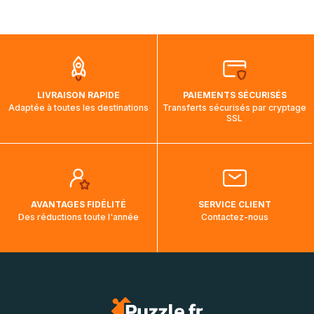
Chronopost relais : 1 jour
Nous tenons à vous rassurer, les commandes à destination
du Canada, des États-Unis et de l'Australie sont expédiées
par bateau et peuvent nécessiter actuellement jusqu'à 2
mois et demi pour arriver à destination. Il est donc normal
que pendant la traversée, le suivi de votre commande ne
LIVRAISON RAPIDE
PAIEMENTS SÉCURISÉS
soit pas modifié. Ce dernier reprendra lorsque votre colis
Adaptée à toutes les destinations
Transferts sécurisés par cryptage
aura touché terre.
SSL
AVANTAGES FIDÉLITÉ
SERVICE CLIENT
Des réductions toute l'année
Contactez-nous