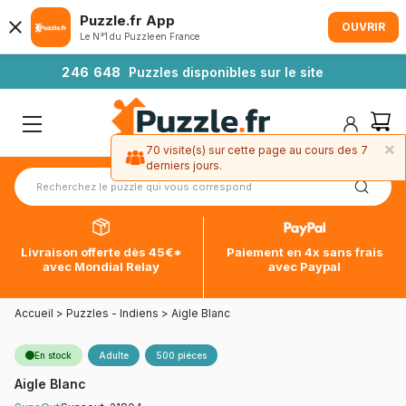
Puzzle.fr App
OUVRIR
Le N°1 du Puzzle en France
2
4
6
6
4
8
Puzzles disponibles sur le site
×
70 visite(s) sur cette page au cours des 7
derniers jours.
Livraison offerte dès 45€*
Paiement en 4x sans frais
avec Mondial Relay
avec Paypal
Accueil
>
Puzzles - Indiens
>
Aigle Blanc
En stock
Adulte
500 pièces
Aigle Blanc