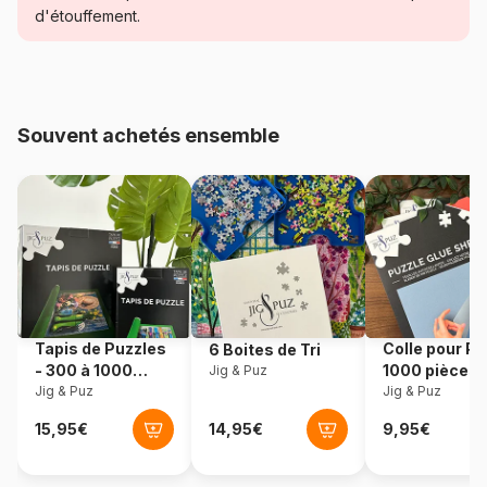
d'étouffement.
Age
Puzzle pour Adultes (500 à
48.000 pièces)
Provenance
États-Unis
Souvent achetés ensemble
Référence
Sunsout-21804
EAN
0796780218048
Nombre de pièces
500 pièces
Dimensions
49 x 49 cm
Tapis de Puzzles
Colle pour Pu
6 Boites de Tri
- 300 à 1000
1000 pièces
Jig & Puz
pièces
Jig & Puz
Jig & Puz