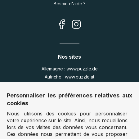
Besoin d'aide ?
Nos sites
Allemagne :
www.puzzle.de
Autriche :
www.puzzle.at
Belgique :
www.puzzle.be
Royaume Uni :
www.jigsawpuzzle.co.uk
Personnaliser les préférences relatives aux
cookies
Nous utilisons des cookies pour personnaliser
Accès revendeurs / détaillants
votre expérience sur le site. Ainsi, nous recueillons
lors de vos visites des données vous concernant.
Vous avez un magasin ?
Ces données nous permettent de vous proposer
Vous souhaitez accéder à nos prix revendeurs ?