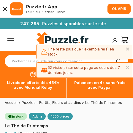
Puzzle.fr App
OUVRIR
Le N°1 du Puzzle en France
2
4
7
2
9
5
Puzzles disponibles sur le site
×
Il ne reste plus que 1 exemplaire(s) en
stock.
×
52 visite(s) sur cette page au cours des 7
derniers jours.
Livraison offerte dès 45€*
Paiement en 4x sans frais
avec Mondial Relay
avec Paypal
Accueil
>
Puzzles - Forêts, Fleurs et Jardins
>
Le Thé de Printemps
En stock
Adulte
1000 pièces
Le Thé de Printemps