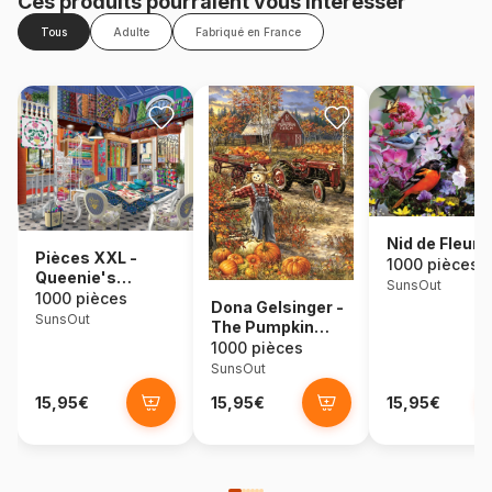
Ces produits pourraient vous intéresser
Tous
Adulte
Fabriqué en France
Nid de Fleurs
Pièces XXL -
1000 pièces
Queenie's
SunsOut
Quiltery
1000 pièces
Dona Gelsinger -
SunsOut
The Pumpkin
Patch Farm
1000 pièces
SunsOut
15,95€
15,95€
15,95€