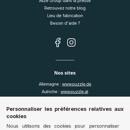
Alize Group dans la presse
Retrouvez notre blog
Lieu de fabrication
Besoin d'aide ?
Nos sites
Allemagne :
www.puzzle.de
Autriche :
www.puzzle.at
Belgique :
www.puzzle.be
Royaume Uni :
www.jigsawpuzzle.co.uk
Personnaliser les préférences relatives aux
cookies
Nous utilisons des cookies pour personnaliser
Accès revendeurs / détaillants