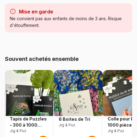
Marque
SunsOut
Mise en garde
Catégorie
Puzzles - Forêts, Fleurs et
Ne convient pas aux enfants de moins de 3 ans. Risque
Jardins
d'étouffement.
Age
Puzzle pour Adultes (500 à
48.000 pièces)
Souvent achetés ensemble
Provenance
États-Unis
Référence
Sunsout-72032
EAN
0796780720329
Nombre de pièces
1000 pièces
Tapis de Puzzles
Colle pour Pu
6 Boites de Tri
Dimensions
69 x 51 cm
- 300 à 1000
1000 pièces
Jig & Puz
pièces
Jig & Puz
Jig & Puz