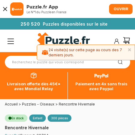
Puzzle.fr App
OUVRIR
Le N°1 du Puzzle en France
2
5
0
5
2
0
Puzzles disponibles sur le site
×
24 visite(s) sur cette page au cours des 7
derniers jours.
Livraison offerte dès 45€*
Paiement en 4x sans frais
avec Mondial Relay
avec Paypal
Accueil
>
Puzzles - Oiseaux
>
Rencontre Hivernale
En stock
Enfant
300 pièces
Rencontre Hivernale