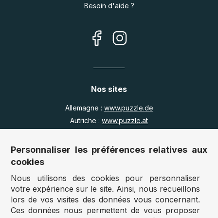
Besoin d'aide ?
Nos sites
Allemagne :
www.puzzle.de
Autriche :
www.puzzle.at
Belgique :
www.puzzle.be
Royaume Uni :
www.jigsawpuzzle.co.uk
Personnaliser les préférences relatives aux
cookies
Nous utilisons des cookies pour personnaliser
Accès revendeurs / détaillants
votre expérience sur le site. Ainsi, nous recueillons
lors de vos visites des données vous concernant.
Vous avez un magasin ?
Ces données nous permettent de vous proposer
Vous souhaitez accéder à nos prix revendeurs ?