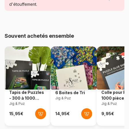
d'étouffement.
Age
à partir de 9 ans (251 à 399
pièces)
Provenance
États-Unis
Souvent achetés ensemble
Référence
Sunsout-69764
EAN
0796780697645
Nombre de pièces
300 pièces
Dimensions
61 x 46 cm
Tapis de Puzzles
Colle pour Pu
6 Boites de Tri
- 300 à 1000
1000 pièces
Jig & Puz
pièces
Jig & Puz
Jig & Puz