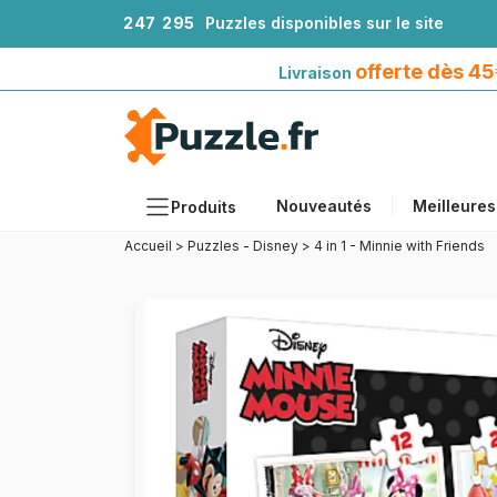
2
4
7
2
9
5
Puzzles disponibles sur le site
Livraison offerte dès 45€*
avec Mondial Relay
offerte dès 4
Livraison
Nouveautés
Meilleures
Produits
Accueil
>
Puzzles - Disney
>
4 in 1 - Minnie with Friends
Thèmes
Tailles
Formats
Âges
Artistes
Accessoires
Puzzles en bois