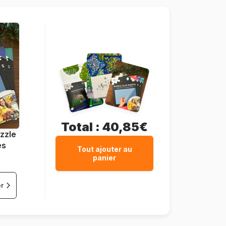
12 pièces
Total :
40,85€
zzle
es
Tout ajouter au
panier
er