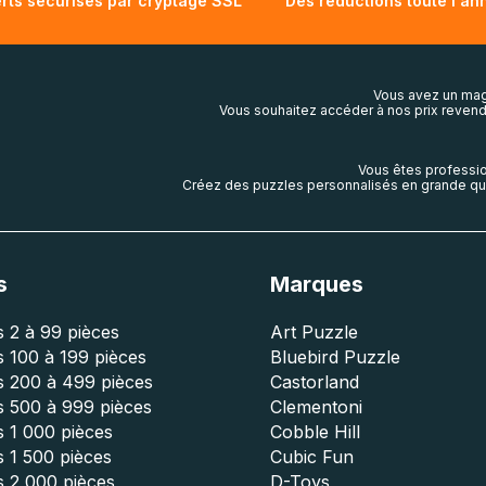
rts sécurisés par cryptage SSL
Des réductions toute l'an
Vous avez un mag
Vous souhaitez accéder à nos prix revend
Vous êtes professio
Créez des puzzles personnalisés en grande qua
s
Marques
 2 à 99 pièces
Art Puzzle
 100 à 199 pièces
Bluebird Puzzle
s 200 à 499 pièces
Castorland
s 500 à 999 pièces
Clementoni
 1 000 pièces
Cobble Hill
 1 500 pièces
Cubic Fun
s 2 000 pièces
D-Toys