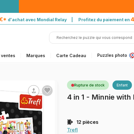
5€*
4
d'achat avec Mondial Relay | Profitez du paiement en
Puzzles photo
 ventes
Marques
Carte Cadeau
Rupture de stock
Enfant
4 in 1 - Minnie with
12 pièces
Trefl