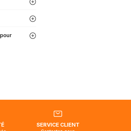
igner
tre
 pour
 pouvez
tats-
ellement
dant la
endra
TÉ
SERVICE CLIENT