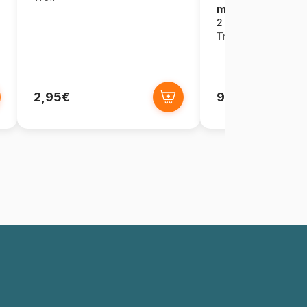
métiers
2 pièces
Trefl
2,95€
9,95€