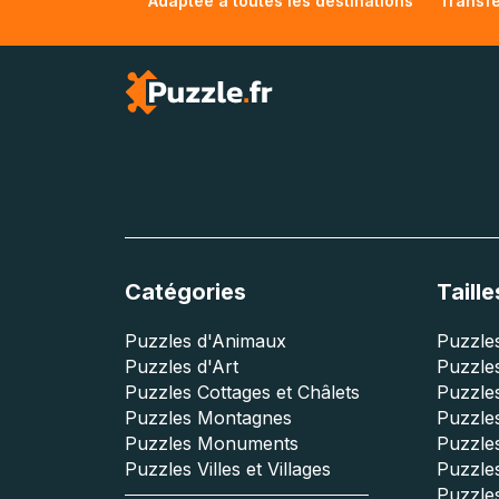
Adaptée à toutes les destinations
Transfe
Catégories
Taille
Puzzles d'Animaux
Puzzles
Puzzles d'Art
Puzzles
Puzzles Cottages et Châlets
Puzzle
Puzzles Montagnes
Puzzle
Puzzles Monuments
Puzzles
Puzzles Villes et Villages
Puzzles
Puzzle