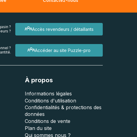
née
Contactez-nous
asin ?
Accès revendeurs / détaillants
eurs ?
nnel ?
Accéder au site Puzzle-pro
ntité.
À propos
Informations légales
Conditions d'utilisation
Confidentialités & protections des
données
Conditions de vente
Plan du site
Qui sommes nous ?