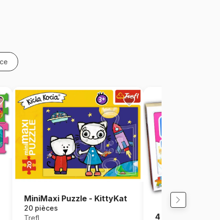
nce
MiniMaxi Puzzle - KittyKat
20 pièces
4 mini Puzzles f
Trefl