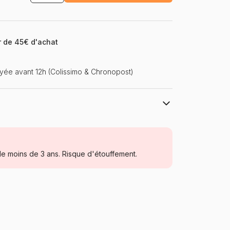
ir de 45€ d'achat
ée avant 12h (Colissimo & Chronopost)
Trefl, le leader de l'Europe de l'Est
Puzzles - Disney
e moins de 3 ans. Risque d'étouffement.
à partir de 3 ans (11 à 20 pièces)
Pologne
Trefl-34355
5900511343557