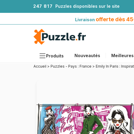
2
4
7
8
1
7
Puzzles disponibles sur le site
Livraison offerte dès 45€*
avec Mondial Relay
offerte dès 4
Livraison
Nouveautés
Meilleures
Produits
Accueil
>
Puzzles - Pays : France
>
Emily In Paris : Inspi
Thèmes
Tailles
Formats
Âges
Artistes
Accessoires
Puzzles en bois