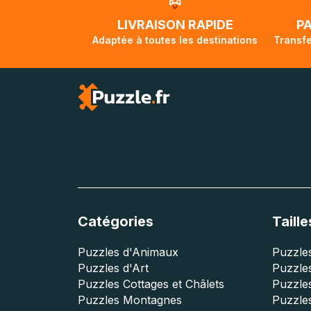
traversée, le su
lorsque votre co
LIVRAISON RAPIDE
P
Adaptée à toutes les destinations
Transfe
Catégories
Taille
Puzzles d'Animaux
Puzzles
Puzzles d'Art
Puzzles
Puzzles Cottages et Châlets
Puzzle
Puzzles Montagnes
Puzzle