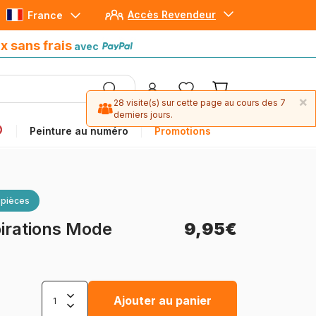
Accès Revendeur
France
Paiement en 4x sans frais
avec Paypal
x sans frais
avec
×
28 visite(s) sur cette page au cours des 7
derniers jours.
Peinture au numéro
Promotions
 pièces
spirations Mode
9,95€
Ajouter au panier