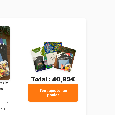
Trefl-10967
5900511109672
1000 pièces
68 x 48 cm
Total :
40,85€
zzle
es
Tout ajouter au
panier
er