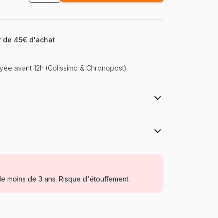
ir de 45€ d'achat
ée avant 12h (Colissimo & Chronopost)
s
Trefl, le leader de l'Europe de l'Est
Puzzles - Pays : France
e moins de 3 ans. Risque d'étouffement.
Puzzle pour Adultes (500 à 48.000
pièces)
Pologne