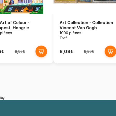
Art of Colour -
Art Collection - Collection
pest, Hongrie
Vincent Van Gogh
 pièces
1000 pièces
Trefl
6€
8,08€
9,95€
9,50€
lay