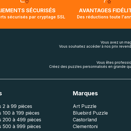
ivi de votre commande ne soit pas modifié. Ce dernier repr
lis aura touché terre.
AIEMENTS SÉCURISÉS
AVANTAGES FIDÉLI
rts sécurisés par cryptage SSL
Des réductions toute l'an
Vous avez un mag
Vous souhaitez accéder à nos prix revend
Vous êtes professio
Créez des puzzles personnalisés en grande qua
s
Marques
 2 à 99 pièces
Art Puzzle
 100 à 199 pièces
Bluebird Puzzle
s 200 à 499 pièces
Castorland
s 500 à 999 pièces
Clementoni