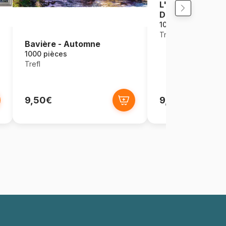
L'Heure Du Thé :
Des Colibris
1000 pièces
Trefl
Bavière - Automne
1000 pièces
Trefl
9,50€
9,95€