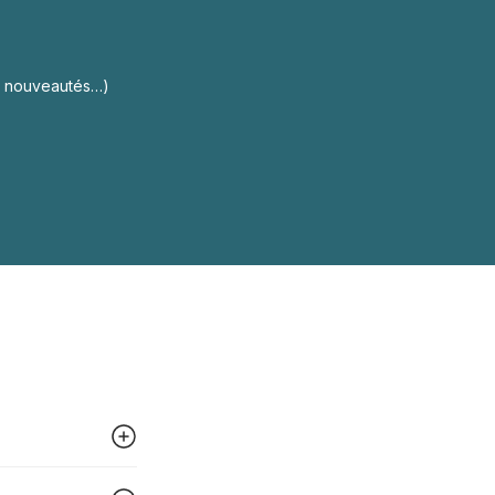
s, nouveautés…)
 peut