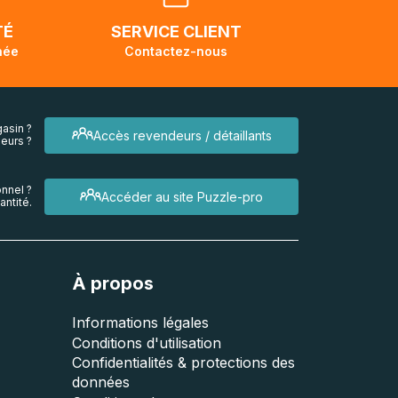
endra
TÉ
SERVICE CLIENT
née
Contactez-nous
asin ?
Accès revendeurs / détaillants
eurs ?
nnel ?
Accéder au site Puzzle-pro
ntité.
À propos
Informations légales
Conditions d'utilisation
Confidentialités & protections des
données