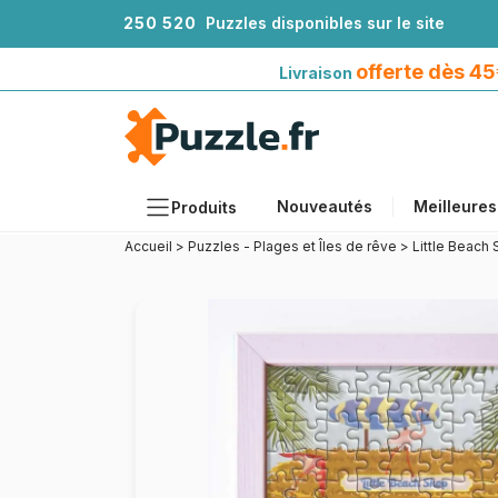
2
5
0
5
2
0
Puzzles disponibles sur le site
Livraison offerte dès 45€*
avec Mondial Relay
offerte dès 4
Livraison
Nouveautés
Meilleures
Produits
Accueil
>
Puzzles - Plages et Îles de rêve
>
Little Beach
Thèmes
Tailles
Formats
Âges
Artistes
Accessoires
Puzzles en bois