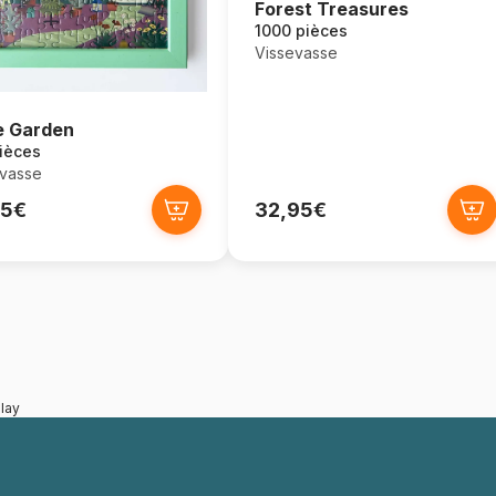
Forest Treasures
1000 pièces
Vissevasse
le Garden
ièces
vasse
95€
32,95€
lay