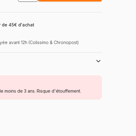
ir de 45€ d'achat
ée avant 12h (Colissimo & Chronopost)
Vissevasse
Puzzles - Plages et Îles de rêve
e moins de 3 ans. Risque d'étouffement.
à partir de 8 ans (101 à 250 pièces)
Chine
Vissevasse-40869
5713138408690