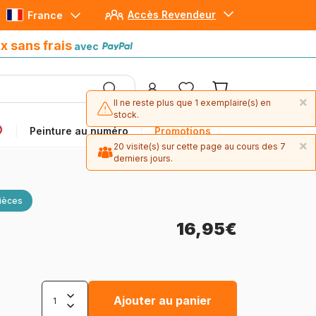
Accès Revendeur
France
Paiement en 4x sans frais
avec Paypal
x sans frais
avec
×
Il ne reste plus que 1 exemplaire(s) en
stock.
Peinture au numéro
Promotions
×
20 visite(s) sur cette page au cours des 7
derniers jours.
ièces
16,95€
Ajouter au panier