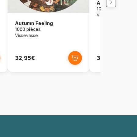
Amoureux des P
1000 pièces
Vissevasse
Autumn Feeling
1000 pièces
Vissevasse
32,95€
32,95€