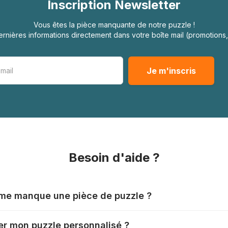
Inscription Newsletter
Vous êtes la pièce manquante de notre puzzle !
rnières informations directement dans votre boîte mail (promotion
Besoin d'aide ?
l me manque une pièce de puzzle ?
nts produisent leurs puzzles avec le plus grand soin, mais il
r mon puzzle personnalisé ?