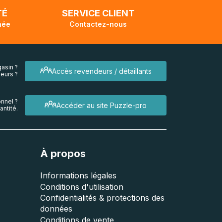
TÉ
SERVICE CLIENT
née
Contactez-nous
asin ?
Accès revendeurs / détaillants
eurs ?
nnel ?
Accéder au site Puzzle-pro
ntité.
À propos
Informations légales
Conditions d'utilisation
Confidentialités & protections des
données
Conditions de vente