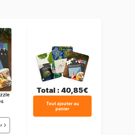
150 pièces
15 x 21 cm
Total :
40,85€
zzle
es
Tout ajouter au
panier
er