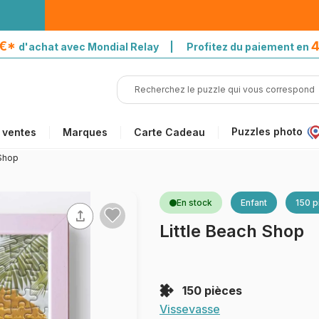
5€*
4
d'achat avec Mondial Relay | Profitez du paiement en
Puzzles photo
 ventes
Marques
Carte Cadeau
 Shop
En stock
Enfant
150 p
Little Beach Shop
150 pièces
Vissevasse