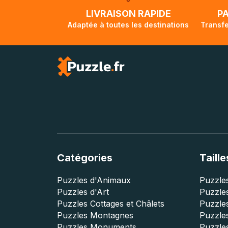
lorsque votre co
LIVRAISON RAPIDE
P
Adaptée à toutes les destinations
Transfe
Catégories
Taille
Puzzles d'Animaux
Puzzles
Puzzles d'Art
Puzzles
Puzzles Cottages et Châlets
Puzzle
Puzzles Montagnes
Puzzle
Puzzles Monuments
Puzzles