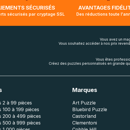
lis aura touché terre.
AIEMENTS SÉCURISÉS
AVANTAGES FIDÉLI
rts sécurisés par cryptage SSL
Des réductions toute l'an
Vous avez un mag
Vous souhaitez accéder à nos prix revend
Vous êtes professio
Créez des puzzles personnalisés en grande qua
s
Marques
 2 à 99 pièces
Art Puzzle
 100 à 199 pièces
Bluebird Puzzle
s 200 à 499 pièces
Castorland
s 500 à 999 pièces
Clementoni
 1 000 pièces
Cobble Hill