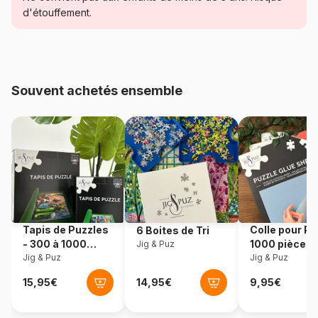
d'étouffement.
Age
Puzzle pour Adultes (500 à
48.000 pièces)
Provenance
Turquie
Souvent achetés ensemble
Référence
Yazz-3816
EAN
8699375067668
Nombre de pièces
1000 pièces
Dimensions
68 x 48 cm
Tapis de Puzzles
Colle pour Pu
6 Boites de Tri
- 300 à 1000
1000 pièces
Jig & Puz
pièces
Jig & Puz
Jig & Puz