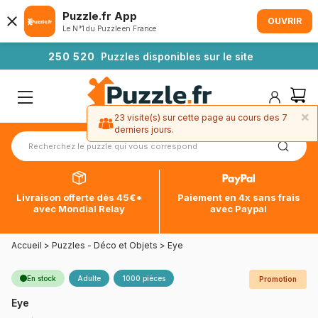
Puzzle.fr App
OUVRIR
Le N°1 du Puzzle en France
2
5
0
5
2
0
Puzzles disponibles sur le site
×
23 visite(s) sur cette page au cours des 7
derniers jours.
Livraison offerte dès 45€*
Paiement en 4x sans frais
avec Mondial Relay
avec Paypal
Accueil
>
Puzzles - Déco et Objets
>
Eye
En stock
Adulte
1000 pièces
Promotion
Eye