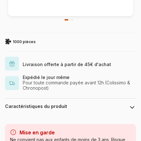
1000 pièces
Livraison offerte à partir de 45€ d'achat
Expédié le jour même
Pour toute commande payée avant 12h (Colissimo &
Chronopost)
Caractéristiques du produit
Marque
Yazz
Mise en garde
Catégorie
Puzzles - Déco et Objets
Ne convient pas aux enfants de moins de 3 ans. Risque