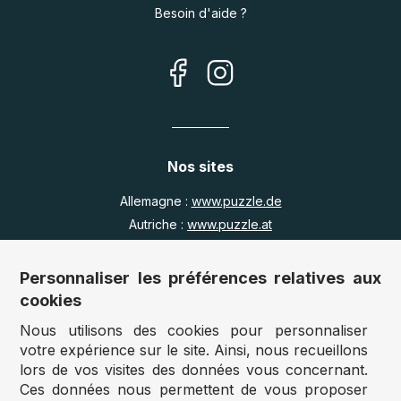
Besoin d'aide ?
Nos sites
Allemagne :
www.puzzle.de
Autriche :
www.puzzle.at
Belgique :
www.puzzle.be
Royaume Uni :
www.jigsawpuzzle.co.uk
Personnaliser les préférences relatives aux
cookies
Nous utilisons des cookies pour personnaliser
Accès revendeurs / détaillants
votre expérience sur le site. Ainsi, nous recueillons
lors de vos visites des données vous concernant.
Vous avez un magasin ?
Ces données nous permettent de vous proposer
Vous souhaitez accéder à nos prix revendeurs ?