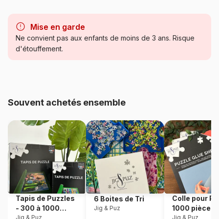
Marque
Bluebird Puzzle
Mise en garde
Catégorie
Puzzles - Animaux en BD et
Ne convient pas aux enfants de moins de 3 ans. Risque
dessins
d'étouffement.
Age
Puzzle pour Adultes (500 à
48.000 pièces)
Souvent achetés ensemble
Provenance
Fabriqué en France
Référence
Bluebird-Puzzle-F-91205
EAN
3663384912054
Nombre de pièces
1000 pièces
Tapis de Puzzles
Colle pour Pu
6 Boites de Tri
Dimensions
69 x 48 cm
- 300 à 1000
1000 pièces
Jig & Puz
pièces
Jig & Puz
Jig & Puz