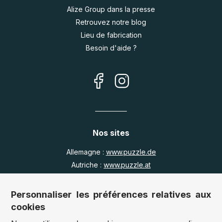
Alize Group dans la presse
Retrouvez notre blog
Lieu de fabrication
Besoin d'aide ?
Nos sites
Allemagne :
www.puzzle.de
Autriche :
www.puzzle.at
Belgique :
www.puzzle.be
Royaume Uni :
www.jigsawpuzzle.co.uk
Personnaliser les préférences relatives aux
cookies