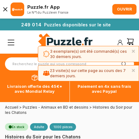
Puzzle.fr App
OUVRIR
Le N°1 du Puzzle en France
2
4
9
0
1
4
Puzzles disponibles sur le site
×
3 exemplaire(s) ont été commandé(s) ces
30 derniers jours.
×
23 visite(s) sur cette page au cours des 7
derniers jours.
Livraison offerte dès 45€*
Paiement en 4x sans frais
avec Mondial Relay
avec Paypal
Accueil
>
Puzzles - Animaux en BD et dessins
>
Histoires du Soir pour
les Chatons
En stock
Adulte
1000 pièces
Histoires du Soir pour les Chatons