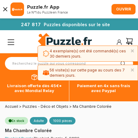
Puzzle.fr App
OUVRIR
Le N°1 du Puzzle en France
2
4
7
8
1
7
Puzzles disponibles sur le site
×
4 exemplaire(s) ont été commandé(s) ces
30 derniers jours.
×
56 visite(s) sur cette page au cours des 7
derniers jours.
Livraison offerte dès 45€*
Paiement en 4x sans frais
avec Mondial Relay
avec Paypal
Accueil
>
Puzzles - Déco et Objets
>
Ma Chambre Colorée
En stock
Adulte
1000 pièces
Ma Chambre Colorée