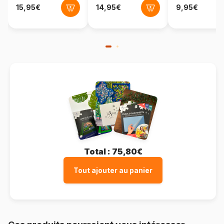
Format boîte
Boîte en carton
Total :
75,80€
Tout ajouter au panier