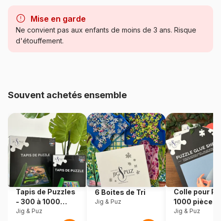
Marque
Bluebird Puzzle
Mise en garde
Catégorie
Puzzles - Déco et Objets
Ne convient pas aux enfants de moins de 3 ans. Risque
d'étouffement.
Age
Puzzle pour Adultes (500 à
48.000 pièces)
Provenance
Fabriqué en France
Souvent achetés ensemble
Référence
Bluebird-Puzzle-F-91189
EAN
3663384911897
Nombre de pièces
1000 pièces
Dimensions
69 x 48 cm
Tapis de Puzzles
Colle pour Pu
6 Boites de Tri
- 300 à 1000
1000 pièces
Jig & Puz
Matière primaire
Carton
pièces
Jig & Puz
Jig & Puz