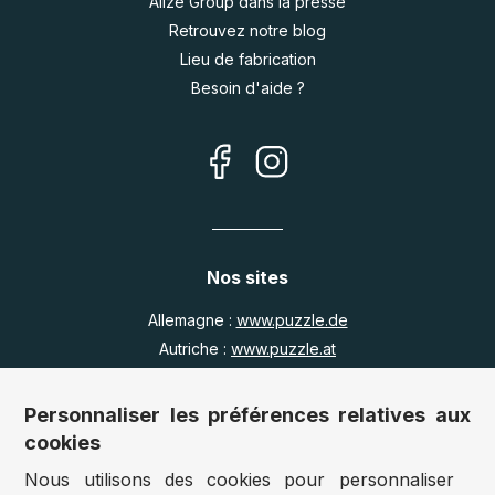
Alize Group dans la presse
Retrouvez notre blog
Lieu de fabrication
Besoin d'aide ?
Nos sites
Allemagne :
www.puzzle.de
Autriche :
www.puzzle.at
Belgique :
www.puzzle.be
Royaume Uni :
www.jigsawpuzzle.co.uk
Personnaliser les préférences relatives aux
cookies
Nous utilisons des cookies pour personnaliser
Accès revendeurs / détaillants