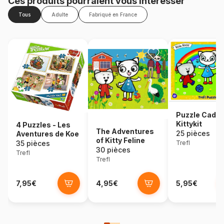
Ces produits pourraient vous intéresser
Tous
Adulte
Fabriqué en France
Puzzle Cadre
Kittykit
4 Puzzles - Les
The Adventures
25 pièces
Aventures de Koe
of Kitty Feline
35 pièces
Trefl
30 pièces
Trefl
Trefl
7,95€
4,95€
5,95€