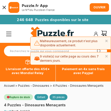
Puzzle.fr App
OUVRIR
Le N°1 du Puzzle en France
2
4
6
6
4
8
Puzzles disponibles sur le site
×
Malheureusement, ce produit n'est plus
disponible actuellement.
×
9 visite(s) sur cette page au cours des 7
derniers jours.
Livraison offerte dès 45€*
Paiement en 4x sans frais
avec Mondial Relay
avec Paypal
Accueil
>
Puzzles - Dinosaures
>
4 Puzzles - Dinosaures Menaçants
Rupture de stock
Enfant
35 pièces
4 Puzzles - Dinosaures Menaçants