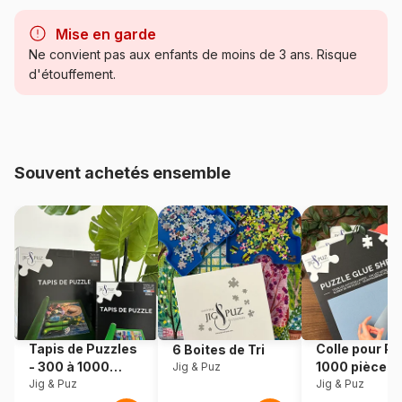
Marque
Trefl, le leader de l'Europe de
l'Est
Mise en garde
Ne convient pas aux enfants de moins de 3 ans. Risque
Catégorie
Puzzles - Dinosaures
d'étouffement.
Age
à partir de 5 ans (31 à 49
pièces)
Souvent achetés ensemble
Provenance
Pologne
Référence
Trefl-34607
EAN
5900511346077
Nombre de pièces
35 pièces
Tapis de Puzzles
Colle pour Pu
6 Boites de Tri
Dimensions
28 x 20 cm
- 300 à 1000
1000 pièces
Jig & Puz
pièces
Jig & Puz
Jig & Puz