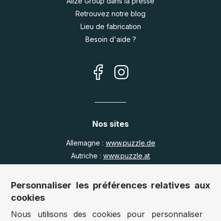
Alize Group dans la presse
Retrouvez notre blog
Lieu de fabrication
Besoin d'aide ?
Nos sites
Allemagne :
www.puzzle.de
Autriche :
www.puzzle.at
Belgique :
www.puzzle.be
Royaume Uni :
www.jigsawpuzzle.co.uk
Personnaliser les préférences relatives aux
cookies
Nous utilisons des cookies pour personnaliser
Accès revendeurs / détaillants