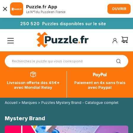
Puzzle.fr App
OUVRIR
Le N°1 du Puzzle en France
2
5
0
5
2
0
Puzzles disponibles sur le site
Livraison offerte dès 45€*
Paiement en 4x sans frais
avec Mondial Relay
avec Paypal
Accueil
>
Marques
>
Puzzles Mystery Brand - Catalogue complet
Mystery Brand