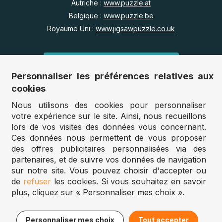
Autriche :
www.puzzle.at
Belgique :
www.puzzle.be
Royaume Uni :
www.jigsawpuzzle.co.uk
Accès revendeurs / détaillants
Personnaliser les préférences relatives aux
Vous avez un magasin ?
cookies
Vous souhaitez accéder à nos prix revendeurs ?
Nous utilisons des cookies pour personnaliser
votre expérience sur le site. Ainsi, nous recueillons
Accéder au site Puzzle-pro
lors de vos visites des données vous concernant.
Ces données nous permettent de vous proposer
Vous êtes professionnel ?
des offres publicitaires personnalisées via des
Créez des puzzles personnalisés en grande quantité.
partenaires, et de suivre vos données de navigation
sur notre site. Vous pouvez choisir d'accepter ou
de
refuser
les cookies. Si vous souhaitez en savoir
Puzzle.fr 2025
plus, cliquez sur « Personnaliser mes choix ».
Personnaliser mes choix
Tout accepter