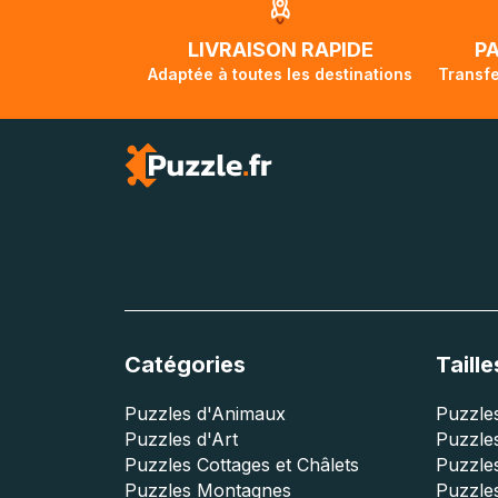
traversée, le su
lorsque votre co
LIVRAISON RAPIDE
P
Adaptée à toutes les destinations
Transfe
Catégories
Taille
Puzzles d'Animaux
Puzzles
Puzzles d'Art
Puzzles
Puzzles Cottages et Châlets
Puzzle
Puzzles Montagnes
Puzzle