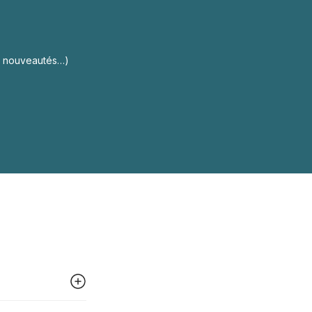
s, nouveautés…)
 peut