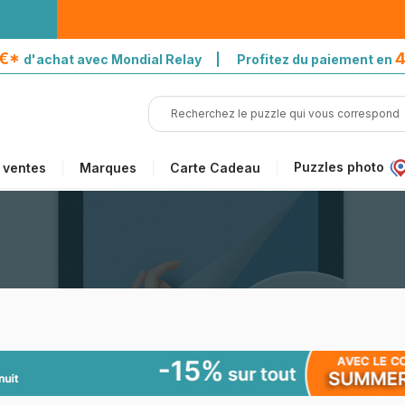
5€*
4
d'achat avec Mondial Relay | Profitez du paiement en
Puzzles photo
 ventes
Marques
Carte Cadeau