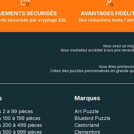
ivi de votre commande ne soit pas modifié. Ce dernier repr
lis aura touché terre.
AIEMENTS SÉCURISÉS
AVANTAGES FIDÉLI
rts sécurisés par cryptage SSL
Des réductions toute l'an
Vous avez un mag
Vous souhaitez accéder à nos prix revend
Vous êtes professio
Créez des puzzles personnalisés en grande qua
s
Marques
 2 à 99 pièces
Art Puzzle
 100 à 199 pièces
Bluebird Puzzle
s 200 à 499 pièces
Castorland
s 500 à 999 pièces
Clementoni