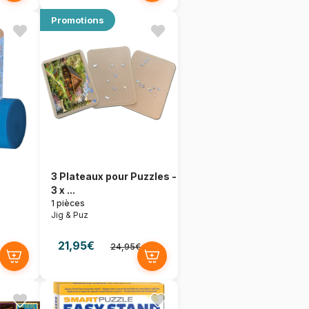
Promotions
3 Plateaux pour Puzzles -
3 x ...
1 pièces
Jig & Puz
21,95€
24,95€