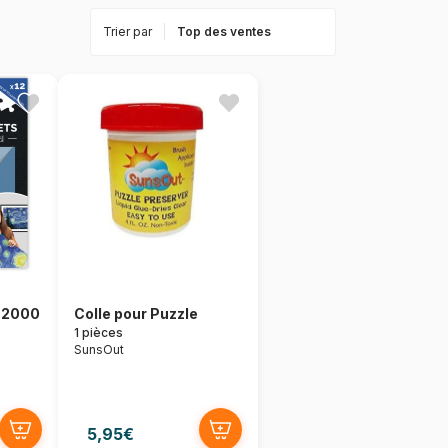
Trier par
e 2000
Colle pour Puzzle
1 pièces
SunsOut
5,95€