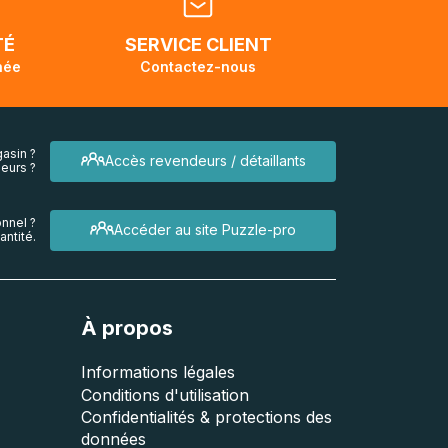
endra
TÉ
SERVICE CLIENT
née
Contactez-nous
asin ?
Accès revendeurs / détaillants
eurs ?
nnel ?
Accéder au site Puzzle-pro
ntité.
À propos
Informations légales
Conditions d'utilisation
Confidentialités & protections des
données