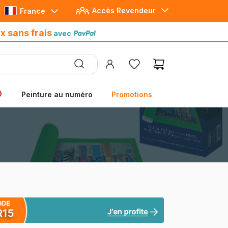
Accès Revendeur
France
Paiement en 4x sans frais
avec Paypal
x sans frais
avec
Peinture au numéro
Promotions