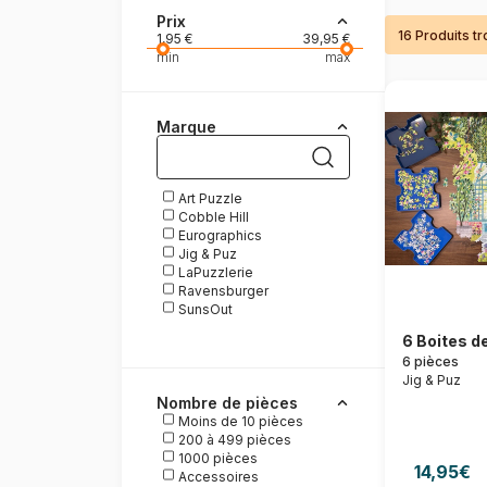
Prix
16 Produits t
Peinture au numéro
1,95 €
39,95 €
min
max
Marque
Art Puzzle
Cobble Hill
Eurographics
Jig & Puz
LaPuzzlerie
Ravensburger
SunsOut
6 Boites de
6 pièces
Jig & Puz
Nombre de pièces
Moins de 10 pièces
200 à 499 pièces
1000 pièces
14,95€
Accessoires