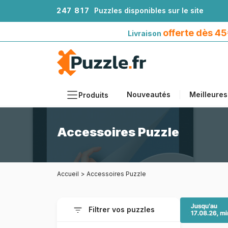
2
4
7
8
1
7
Puzzles disponibles sur le site
Livraison offerte dès 45€*
avec Mondial Relay
offerte dès 4
Livraison
Nouveautés
Meilleures
Produits
Thèmes
Accessoires Puzzle
Tailles
Formats
Accueil
>
Accessoires Puzzle
Âges
Artistes
Filtrer vos puzzles
Accessoires
Puzzles en bois