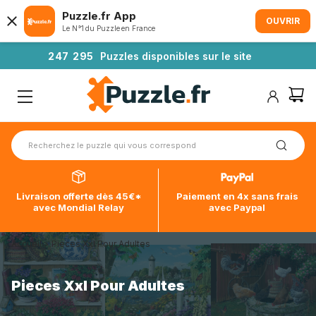
Puzzle.fr App
OUVRIR
Le N°1 du Puzzle en France
2
4
7
2
9
5
Puzzles disponibles sur le site
Livraison offerte dès 45€*
Paiement en 4x sans frais
avec Mondial Relay
avec Paypal
Accueil
>
Pieces Xxl Pour Adultes
Pieces Xxl Pour Adultes