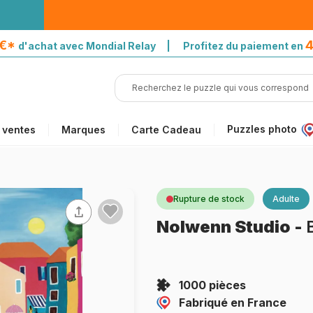
5€*
4
d'achat avec Mondial Relay | Profitez du paiement en
Puzzles photo
 ventes
Marques
Carte Cadeau
Rupture de stock
Adulte
Nolwenn Studio
-
1000 pièces
Fabriqué en France