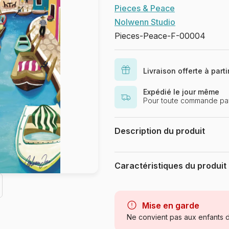
Pieces & Peace
Nolwenn Studio
Pieces-Peace-F-00004
Livraison offerte à part
Expédié le jour même
Pour toute commande pay
Description du produit
Nolwenn Studio
Was ist das Besondere an den Pu
Caractéristiques du produit
Die Puzzles werden vollständig in
Druck und als Untergrund der Puz
Marque
besonders starker blauer Puzzleka
ökologischen Fußabdruck der Puzz
Catégorie
Mise en garde
besonders angenehme Puzzleerfah
Ne convient pas aux enfants d
Age
Sie ein entspannendes Puzzles vo