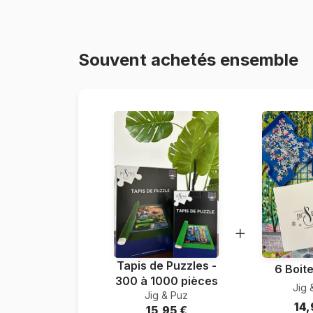
Souvent achetés ensemble
Tapis de Puzzles -
6 Boite
300 à 1000 pièces
Jig 
Jig & Puz
14,
15,95 €