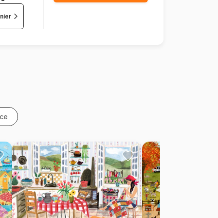
nier
nce