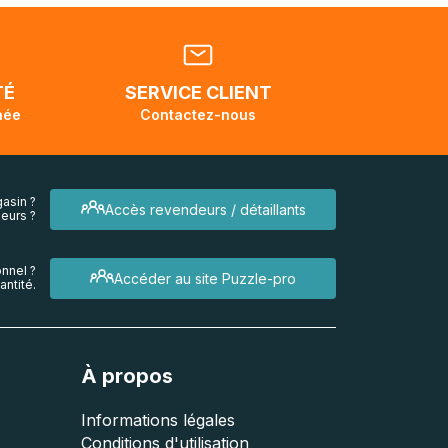
ellement
dant la
endra
TÉ
SERVICE CLIENT
née
Contactez-nous
asin ?
Accès revendeurs / détaillants
eurs ?
nnel ?
Accéder au site Puzzle-pro
ntité.
À propos
Informations légales
Conditions d'utilisation