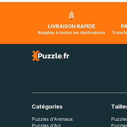
Unis et de l'Aus
jusqu'à 2 mois e
traversée, le su
lorsque votre co
LIVRAISON RAPIDE
P
Adaptée à toutes les destinations
Transfe
Catégories
Taille
Puzzles d'Animaux
Puzzles
Puzzles d'Art
Puzzles