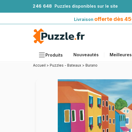
2
4
6
6
4
8
Puzzles disponibles sur le site
Livraison offerte dès 45€*
avec Mondial Relay
offerte dès 4
Livraison
Nouveautés
Meilleures
Produits
Accueil
>
Puzzles - Bateaux
>
Burano
Thèmes
Tailles
Formats
Âges
Artistes
Accessoires
Puzzles en bois