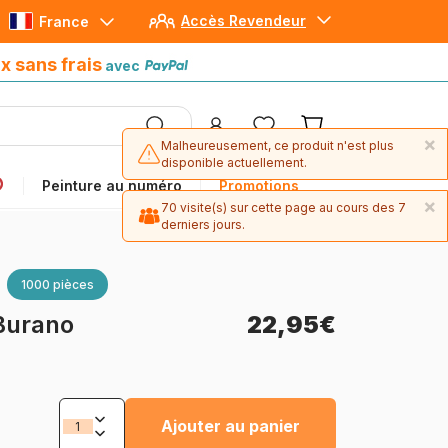
Accès Revendeur
France
Paiement en 4x sans frais
avec Paypal
x sans frais
avec
×
Malheureusement, ce produit n'est plus
disponible actuellement.
Peinture au numéro
Promotions
×
70 visite(s) sur cette page au cours des 7
derniers jours.
×
1 exemplaire(s) ont été commandé(s) ces
1000 pièces
30 derniers jours.
Burano
22,95€
Ajouter au panier