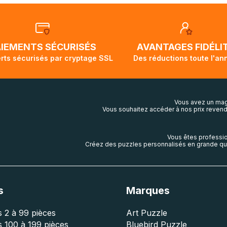
tralie sont expédiées par bateau et peuvent nécessiter actu
t demi pour arriver à destination. Il est donc normal que pen
ivi de votre commande ne soit pas modifié. Ce dernier repr
lis aura touché terre.
AIEMENTS SÉCURISÉS
AVANTAGES FIDÉLI
rts sécurisés par cryptage SSL
Des réductions toute l'an
Vous avez un mag
Vous souhaitez accéder à nos prix revend
Vous êtes professio
Créez des puzzles personnalisés en grande qua
s
Marques
 2 à 99 pièces
Art Puzzle
 100 à 199 pièces
Bluebird Puzzle