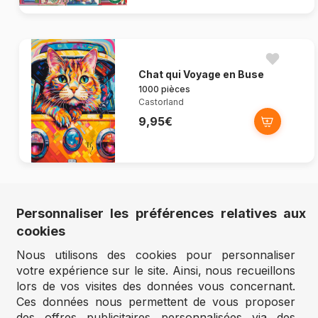
Chat qui Voyage en Buse
1000 pièces
Castorland
9,95€
Personnaliser les préférences relatives aux
Crisp Fall View
cookies
500 pièces
Bluebird Puzzle
Nous utilisons des cookies pour personnaliser
votre expérience sur le site. Ainsi, nous recueillons
11,95€
lors de vos visites des données vous concernant.
Ces données nous permettent de vous proposer
des offres publicitaires personnalisées via des