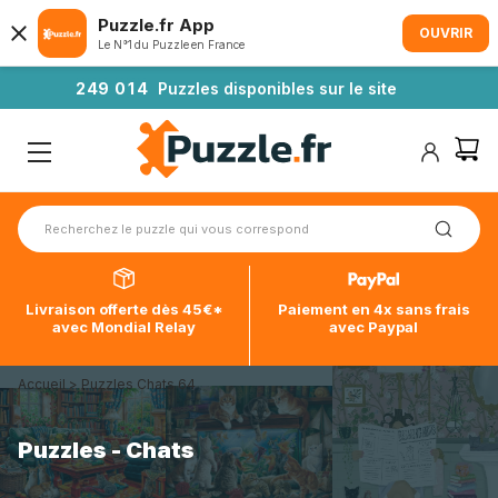
Puzzle.fr App
OUVRIR
Le N°1 du Puzzle en France
2
4
9
0
1
4
Puzzles disponibles sur le site
Livraison offerte dès 45€*
Paiement en 4x sans frais
avec Mondial Relay
avec Paypal
Accueil
>
Puzzles Chats 64
Puzzles - Chats