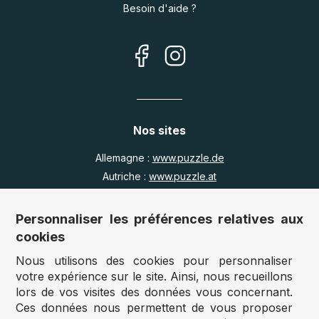
Besoin d'aide ?
Nos sites
Allemagne :
www.puzzle.de
Autriche :
www.puzzle.at
Belgique :
www.puzzle.be
Royaume Uni :
www.jigsawpuzzle.co.uk
Personnaliser les préférences relatives aux
cookies
Nous utilisons des cookies pour personnaliser
Accès revendeurs / détaillants
votre expérience sur le site. Ainsi, nous recueillons
lors de vos visites des données vous concernant.
Vous avez un magasin ?
Ces données nous permettent de vous proposer
Vous souhaitez accéder à nos prix revendeurs ?