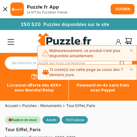
Puzzle.fr App
OUVRIR
Le N°1 du Puzzle en France
2
5
0
5
2
0
Puzzles disponibles sur le site
×
Malheureusement, ce produit n'est plus
disponible actuellement.
×
13 visite(s) sur cette page au cours des 7
derniers jours.
Livraison offerte dès 45€*
Paiement en 4x sans frais
avec Mondial Relay
avec Paypal
Accueil
>
Puzzles - Monuments
>
Tour Eiffel, Paris
Rupture de stock
Adulte
1000 pièces
Tour Eiffel, Paris