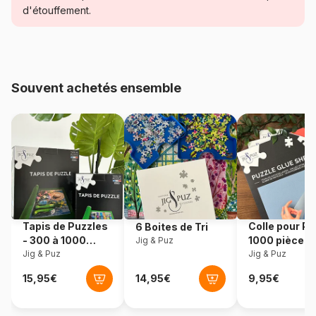
d'étouffement.
Age
Puzzle pour Adultes (500 à
48.000 pièces)
Provenance
Pologne
Souvent achetés ensemble
Référence
Eurographics-6000-0765
EAN
628136607650
Nombre de pièces
1000 pièces
Dimensions
66 x 48 cm
Tapis de Puzzles
Colle pour Pu
6 Boites de Tri
- 300 à 1000
1000 pièces
Jig & Puz
pièces
Jig & Puz
Jig & Puz