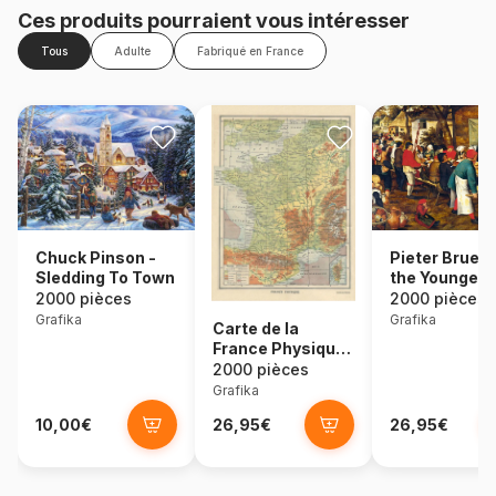
Ces produits pourraient vous intéresser
Tous
Adulte
Fabriqué en France
Chuck Pinson -
Pieter Brueg
Sledding To Town
the Younger -
Noce Paysan
2000 pièces
2000 pièces
1630
Grafika
Grafika
Carte de la
France Physique
- Larousse, 1925
2000 pièces
Grafika
10,00€
26,95€
26,95€