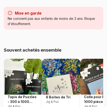
Marque
Grafika
Mise en garde
Catégorie
Puzzles - Hommes et Femmes
Ne convient pas aux enfants de moins de 3 ans. Risque
d'étouffement.
Age
Puzzle pour Adultes (500 à
48.000 pièces)
Provenance
Fabriqué en France
Souvent achetés ensemble
Référence
Grafika-F-30673
EAN
3663384306730
Nombre de pièces
2000 pièces
Dimensions
98 x 69 cm
Tapis de Puzzles
Colle pour Pu
6 Boites de Tri
- 300 à 1000
1000 pièces
Jig & Puz
Matière primaire
Carton
pièces
Jig & Puz
Jig & Puz