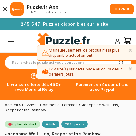
Puzzle.fr App
OUVRIR
Le N°1 du Puzzle en France
2
4
5
5
4
7
Puzzles disponibles sur le site
×
Malheureusement, ce produit n'est plus
disponible actuellement.
×
17 visite(s) sur cette page au cours des 7
derniers jours.
Livraison offerte dès 45€*
Paiement en 4x sans frais
avec Mondial Relay
avec Paypal
Accueil
>
Puzzles - Hommes et Femmes
>
Josephine Wall - Iris,
Keeper of the Rainbow
Rupture de stock
Adulte
2000 pièces
Josephine Wall - Iris, Keeper of the Rainbow