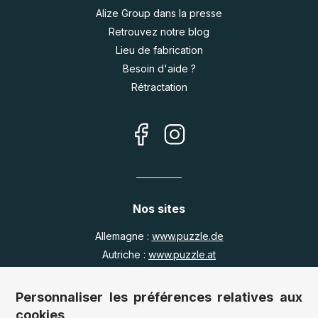
Alize Group dans la presse
Retrouvez notre blog
Lieu de fabrication
Besoin d'aide ?
Rétractation
Nos sites
Allemagne :
www.puzzle.de
Autriche :
www.puzzle.at
Belgique :
www.puzzle.be
Royaume Uni :
www.jigsawpuzzle.co.uk
Personnaliser les préférences relatives aux
cookies