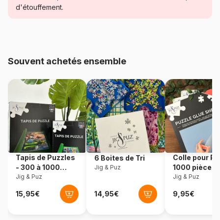
d'étouffement.
Age
Puzzle pour Adultes (500 à
48.000 pièces)
Provenance
Turquie
Souvent achetés ensemble
Référence
Gold-Puzzle-61307
EAN
8699375061307
Nombre de pièces
1000 pièces
Dimensions
68 x 48 cm
Tapis de Puzzles
Colle pour Pu
6 Boites de Tri
- 300 à 1000
1000 pièces
Jig & Puz
pièces
Jig & Puz
Jig & Puz