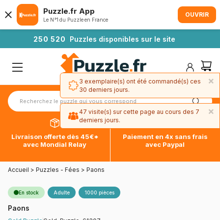
Puzzle.fr App
OUVRIR
Le N°1 du Puzzle en France
2
5
0
5
2
0
Puzzles disponibles sur le site
×
3 exemplaire(s) ont été commandé(s) ces
30 derniers jours.
×
47 visite(s) sur cette page au cours des 7
derniers jours.
Livraison offerte dès 45€*
Paiement en 4x sans frais
avec Mondial Relay
avec Paypal
Accueil
>
Puzzles - Fées
>
Paons
En stock
Adulte
1000 pièces
Paons