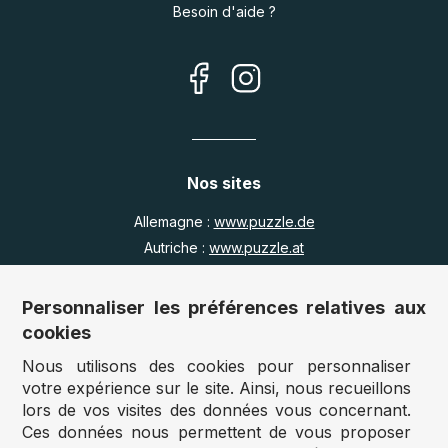
Besoin d'aide ?
Nos sites
Allemagne :
www.puzzle.de
Autriche :
www.puzzle.at
Belgique :
www.puzzle.be
Royaume Uni :
www.jigsawpuzzle.co.uk
Personnaliser les préférences relatives aux
cookies
Nous utilisons des cookies pour personnaliser
Accès revendeurs / détaillants
votre expérience sur le site. Ainsi, nous recueillons
lors de vos visites des données vous concernant.
Vous avez un magasin ?
Ces données nous permettent de vous proposer
Vous souhaitez accéder à nos prix revendeurs ?