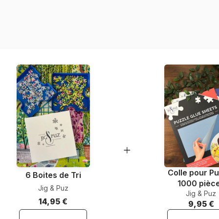
Référence
EAN
Nombre de pièces
Dimensions
Matière primaire
Format boîte
Colle pour Pu
6 Boites de Tri
1000 pièc
Jig & Puz
Jig & Puz
14,95 €
9,95 €