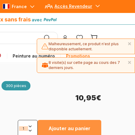
Accès Revendeur
France
Paiement en 4x sans frais
avec Paypal
x sans frais
avec
×
Malheureusement, ce produit n'est plus
disponible actuellement.
Peinture au numéro
Promotions
×
8 visite(s) sur cette page au cours des 7
derniers jours.
300 pièces
10,95€
Ajouter au panier