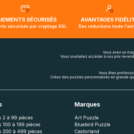
t demi pour arriver à destination. Il est donc normal que pen
ivi de votre commande ne soit pas modifié. Ce dernier repr
lis aura touché terre.
AIEMENTS SÉCURISÉS
AVANTAGES FIDÉLI
rts sécurisés par cryptage SSL
Des réductions toute l'an
Vous avez un mag
Vous souhaitez accéder à nos prix revend
Vous êtes professio
Créez des puzzles personnalisés en grande qua
s
Marques
 2 à 99 pièces
Art Puzzle
 100 à 199 pièces
Bluebird Puzzle
s 200 à 499 pièces
Castorland