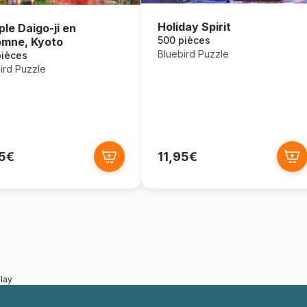
Holiday Spirit
le Daigo-ji en
500 pièces
mne, Kyoto
Bluebird Puzzle
pièces
ird Puzzle
95€
11,95€
lay