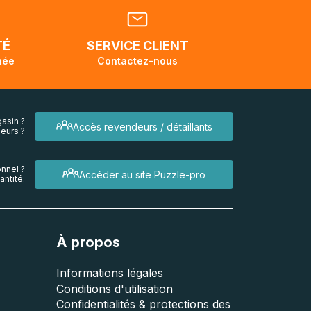
dant la
endra
TÉ
SERVICE CLIENT
née
Contactez-nous
asin ?
Accès revendeurs / détaillants
eurs ?
nnel ?
Accéder au site Puzzle-pro
ntité.
À propos
Informations légales
Conditions d'utilisation
Confidentialités & protections des