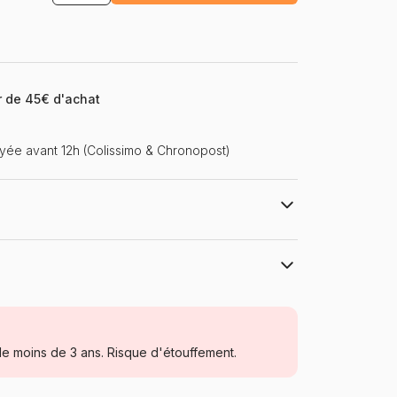
ir de 45€ d'achat
ée avant 12h (Colissimo & Chronopost)
Bluebird Puzzle
Puzzles - Monuments
e moins de 3 ans. Risque d'étouffement.
à partir de 9 ans (251 à 399 pièces)
Fabriqué en France