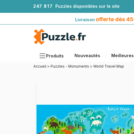
2
4
7
8
1
7
Puzzles disponibles sur le site
Livraison offerte dès 45€*
avec Mondial Relay
offerte dès 4
Livraison
Nouveautés
Meilleures
Produits
Accueil
>
Puzzles - Monuments
>
World Travel Map
Thèmes
Tailles
Formats
Âges
Artistes
Accessoires
Puzzles en bois