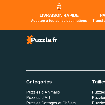
jusqu'à 2 mois e
traversée, le su
lorsque votre co
LIVRAISON RAPIDE
P
Adaptée à toutes les destinations
Transfe
Catégories
Taille
Puzzles d'Animaux
Puzzles
Puzzles d'Art
Puzzles
Puzzles Cottages et Châlets
Puzzle