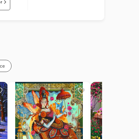
er
nce