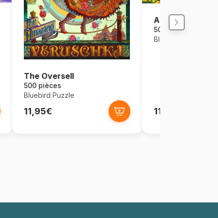
Abri de Jardin
500 pièces
Bluebird Puzzle
The Oversell
500 pièces
Bluebird Puzzle
11,95€
11,95€