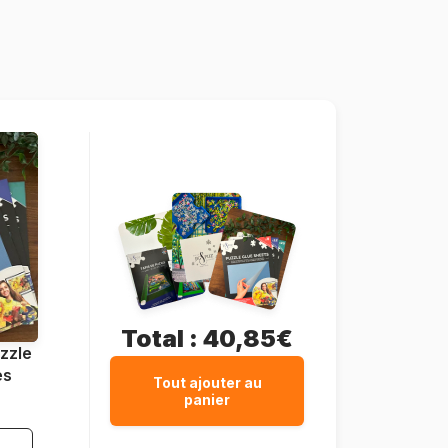
Bluebird-Puzzle-F-90091
3663384900914
300 pièces
48 x 34 cm
Carton
Boîte en carton
Total :
40,85€
zzle
es
Tout ajouter au
panier