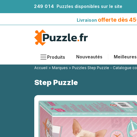
2
4
9
0
1
4
Puzzles disponibles sur le site
Livraison offerte dès 45€*
avec Mondial Relay
offerte dès 4
Livraison
Nouveautés
Meilleures
Produits
Accueil
>
Marques
>
Puzzles Step Puzzle - Catalogue c
Thèmes
Step Puzzle
Tailles
Formats
Âges
Artistes
Accessoires
Puzzles en bois