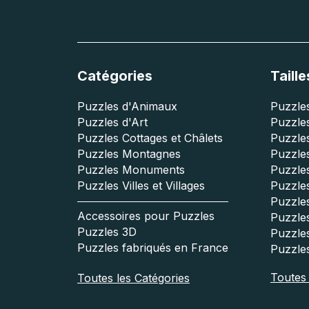
Catégories
Taille
Puzzles d'Animaux
Puzzles
Puzzles d'Art
Puzzles
Puzzles Cottages et Châlets
Puzzle
Puzzles Montagnes
Puzzle
Puzzles Monuments
Puzzles
Puzzles Villes et Villages
Puzzles
Puzzle
Accessoires pour Puzzles
Puzzle
Puzzles 3D
Puzzle
Puzzles fabriqués en France
Puzzle
Toutes l
Toutes les Catégories