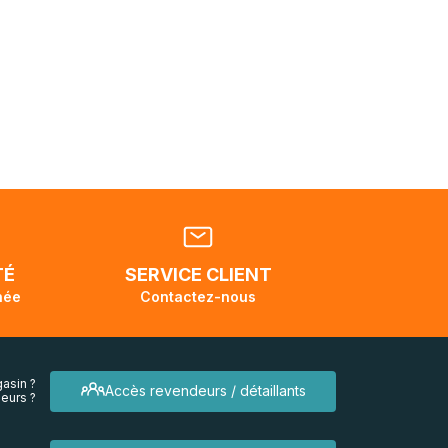
 pouvez
tats-
ellement
dant la
endra
TÉ
SERVICE CLIENT
née
Contactez-nous
asin ?
Accès revendeurs / détaillants
eurs ?