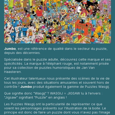
Jumbo
, est une référence de qualité dans le secteur du puzzle,
depuis des décennies.
Spécialisée dans le puzzle adulte, découvrez cette marque et ses
spécificités. La marque à l'éléphant rouge, est notamment prisée
pour sa collection de puzzles humoristiques de
Jan Van
Haasteren
.
Cet illustrateur talentueux nous présente des scènes de la vie de
tous les jours, avec des situations amusantes et souvent hors de
contrôle !
Jumbo
produit également la gamme de Puzzles
Wasgij
.
Que signifie donc "
Wasgij
" ? WASGIJ = JIGSAW lu à l'envers :
"Jigsaw" signifiant "Puzzle" en anglais !
Les Puzzles
Wasgij
ont la particularité de représenter ce que
voient les personnages présents sur l'illustration de la boite. Le
principe est donc de faire un puzzle dont vous n'avez pas l'image