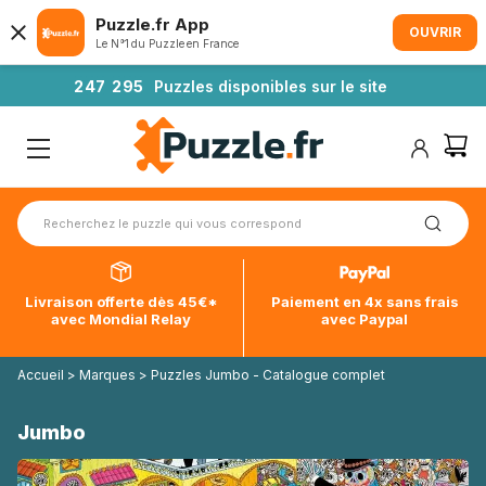
Puzzle.fr App
OUVRIR
Le N°1 du Puzzle en France
2
4
7
2
9
5
Puzzles disponibles sur le site
Livraison offerte dès 45€*
Paiement en 4x sans frais
avec Mondial Relay
avec Paypal
Accueil
>
Marques
>
Puzzles Jumbo - Catalogue complet
Jumbo