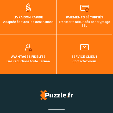
par bateau et peuvent nécessiter actuellement jusqu'à 2
mois et demi pour arriver à destination. Il est donc normal
que pendant la traversée, le suivi de votre commande ne
LIVRAISON RAPIDE
PAIEMENTS SÉCURISÉS
soit pas modifié. Ce dernier reprendra lorsque votre colis
Adaptée à toutes les destinations
Transferts sécurisés par cryptage
aura touché terre.
SSL
AVANTAGES FIDÉLITÉ
SERVICE CLIENT
Des réductions toute l'année
Contactez-nous