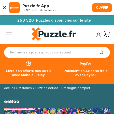
Puzzle.fr App
OUVRIR
Le N°1 du Puzzle en France
2
5
0
5
2
0
Puzzles disponibles sur le site
Livraison offerte dès 45€*
Paiement en 4x sans frais
avec Mondial Relay
avec Paypal
Accueil
>
Marques
>
Puzzles eeBoo - Catalogue complet
eeBoo