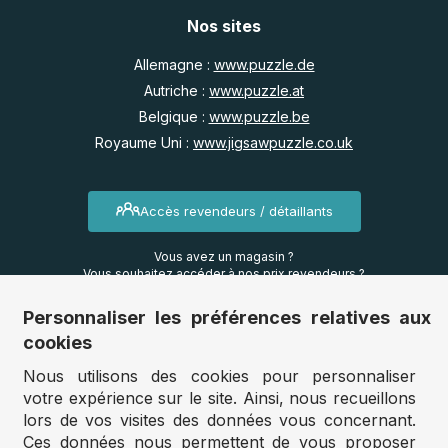
Nos sites
Allemagne :
www.puzzle.de
Autriche :
www.puzzle.at
Belgique :
www.puzzle.be
Royaume Uni :
www.jigsawpuzzle.co.uk
Accès revendeurs / détaillants
Vous avez un magasin ?
Vous souhaitez accéder à nos prix revendeurs ?
Personnaliser les préférences relatives aux
Accéder au site Puzzle-pro
cookies
Nous utilisons des cookies pour personnaliser
Vous êtes professionnel ?
votre expérience sur le site. Ainsi, nous recueillons
Créez des puzzles personnalisés en grande quantité.
lors de vos visites des données vous concernant.
Ces données nous permettent de vous proposer