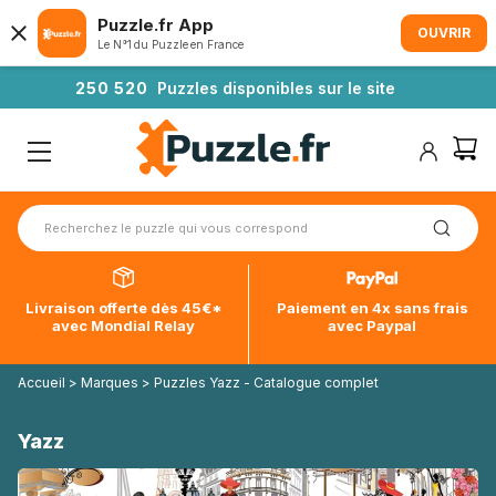
Puzzle.fr App
OUVRIR
Le N°1 du Puzzle en France
2
5
0
5
2
0
Puzzles disponibles sur le site
Livraison offerte dès 45€*
Paiement en 4x sans frais
avec Mondial Relay
avec Paypal
Accueil
>
Marques
>
Puzzles Yazz - Catalogue complet
Yazz