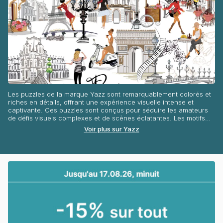
Les puzzles de la marque Yazz sont remarquablement colorés et
riches en détails, offrant une expérience visuelle intense et
captivante. Ces puzzles sont conçus pour séduire les amateurs
de défis visuels complexes et de scènes éclatantes. Les motifs
variés et dynamiques des puzzles Yazz en font des pièces
Voir plus sur Yazz
maîtresses parfaites pour toute collection de puzzles.