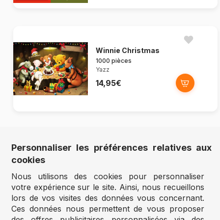
Winnie Christmas
1000 pièces
Yazz
14,95€
Personnaliser les préférences relatives aux
Cat in the Circle
cookies
1023 pièces
Yazz
Nous utilisons des cookies pour personnaliser
14,95€
votre expérience sur le site. Ainsi, nous recueillons
lors de vos visites des données vous concernant.
Ces données nous permettent de vous proposer
des offres publicitaires personnalisées via des