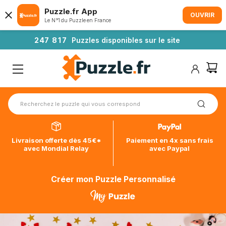
Puzzle.fr App
OUVRIR
Le N°1 du Puzzle en France
2
4
7
8
1
7
Puzzles disponibles sur le site
Livraison offerte dès 45€*
Paiement en 4x sans frais
avec Mondial Relay
avec Paypal
Créer mon Puzzle Personnalisé