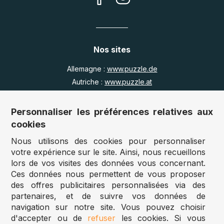
Nos sites
Allemagne :
www.puzzle.de
Autriche :
www.puzzle.at
Belgique :
www.puzzle.be
Royaume Uni :
www.jigsawpuzzle.co.uk
Personnaliser les préférences relatives aux
cookies
Nous utilisons des cookies pour personnaliser
Accès revendeurs / détaillants
votre expérience sur le site. Ainsi, nous recueillons
lors de vos visites des données vous concernant.
Vous avez un magasin ?
Ces données nous permettent de vous proposer
Vous souhaitez accéder à nos prix revendeurs ?
des offres publicitaires personnalisées via des
partenaires, et de suivre vos données de
Accéder au site Puzzle-pro
navigation sur notre site. Vous pouvez choisir
d'accepter ou de
refuser
les cookies. Si vous