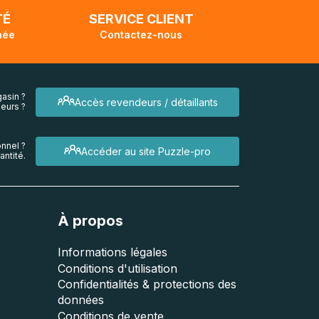
TÉ
SERVICE CLIENT
née
Contactez-nous
asin ?
Accès revendeurs / détaillants
eurs ?
nnel ?
Accéder au site Puzzle-pro
ntité.
À propos
Informations légales
Conditions d'utilisation
Confidentialités & protections des
données
Conditions de vente