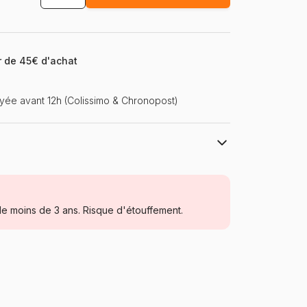
ir de 45€ d'achat
ée avant 12h (Colissimo & Chronopost)
Ravensburger, le leader européen du
puzzle
Puzzles - Humour et Satire
e moins de 3 ans. Risque d'étouffement.
à partir de 8 ans (101 à 250 pièces)
Allemagne
Ravensburger-11540
4005556115402