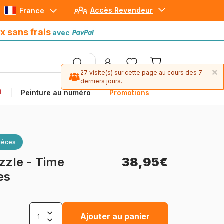
Accès Revendeur
France
Paiement en 4x sans frais
avec Paypal
x sans frais
avec
×
27 visite(s) sur cette page au cours des 7
derniers jours.
Peinture au numéro
Promotions
ièces
zzle - Time
38,95€
es
Ajouter au panier