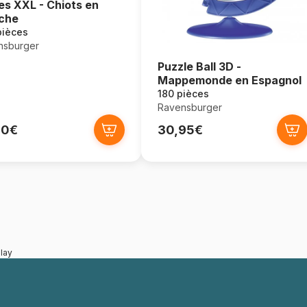
es XXL - Chiots en
che
pièces
nsburger
Puzzle Ball 3D -
Mappemonde en Espagnol
180 pièces
Ravensburger
90€
30,95€
lay