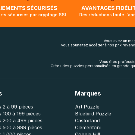
lis aura touché terre.
AIEMENTS SÉCURISÉS
AVANTAGES FIDÉLI
rts sécurisés par cryptage SSL
Des réductions toute l'an
Vous avez un mag
Vous souhaitez accéder à nos prix revend
Vous êtes professio
Créez des puzzles personnalisés en grande qua
s
Marques
 2 à 99 pièces
Art Puzzle
 100 à 199 pièces
Bluebird Puzzle
s 200 à 499 pièces
Castorland
s 500 à 999 pièces
Clementoni
 1 000 pièces
Cobble Hill