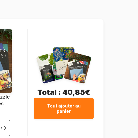
216 pièces
22 x 31 x 7 cm
Total :
40,85€
zzle
es
Tout ajouter au
panier
er