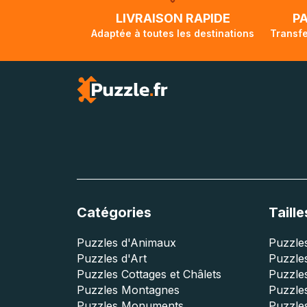
lorsque votre co
LIVRAISON RAPIDE
P
Adaptée à toutes les destinations
Transfe
Catégories
Taille
Puzzles d'Animaux
Puzzles
Puzzles d'Art
Puzzles
Puzzles Cottages et Châlets
Puzzle
Puzzles Montagnes
Puzzle
Puzzles Monuments
Puzzles