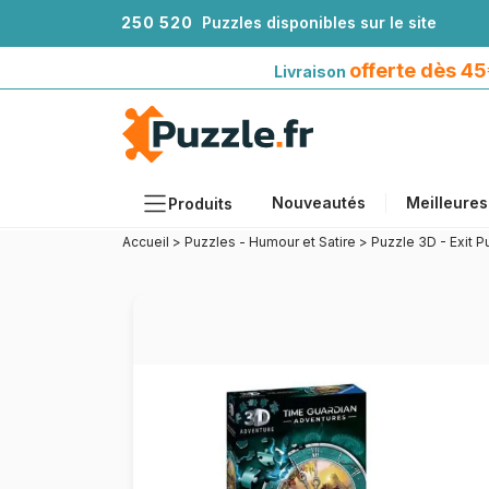
2
5
0
5
2
0
Puzzles disponibles sur le site
Livraison offerte dès 45€*
avec Mondial Relay
offerte dès 4
Livraison
Nouveautés
Meilleures
Produits
Accueil
>
Puzzles - Humour et Satire
>
Puzzle 3D - Exit 
Thèmes
Tailles
Formats
Âges
Artistes
Accessoires
Puzzles en bois