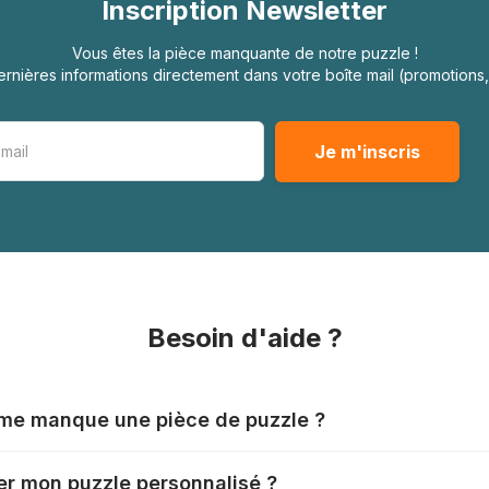
Inscription Newsletter
Vous êtes la pièce manquante de notre puzzle !
rnières informations directement dans votre boîte mail (promotion
Besoin d'aide ?
l me manque une pièce de puzzle ?
nts produisent leurs puzzles avec le plus grand soin, mais il
r mon puzzle personnalisé ?