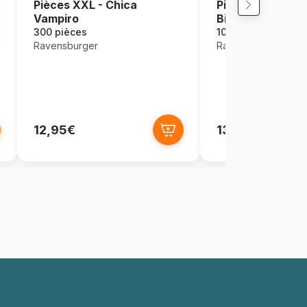
Pièces XXL - Chica
Pièces XXL - Ma
Vampiro
Bianca
300 pièces
100 pièces
Ravensburger
Ravensburger
12,95€
13,50€