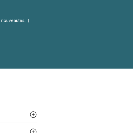
s, nouveautés…)
 peut