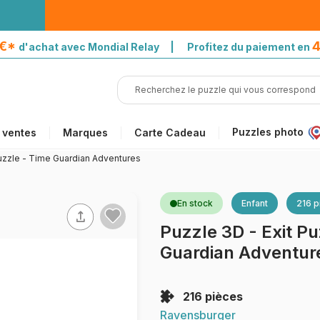
5€*
4
d'achat avec Mondial Relay | Profitez du paiement en
Puzzles photo
 ventes
Marques
Carte Cadeau
Puzzle - Time Guardian Adventures
En stock
Enfant
216 p
Puzzle 3D - Exit Pu
Guardian Adventur
216 pièces
Ravensburger