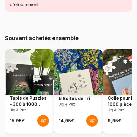
Catégorie
Puzzles - Disney
d'étouffement.
Age
Puzzle pour Adultes (500 à
48.000 pièces)
Souvent achetés ensemble
Provenance
Allemagne
Référence
Ravensburger-16701
EAN
4005556167012
Nombre de pièces
2000 pièces
Tapis de Puzzles
Colle pour Pu
6 Boites de Tri
Dimensions
98 x 75 cm
- 300 à 1000
1000 pièces
Jig & Puz
pièces
Jig & Puz
Jig & Puz