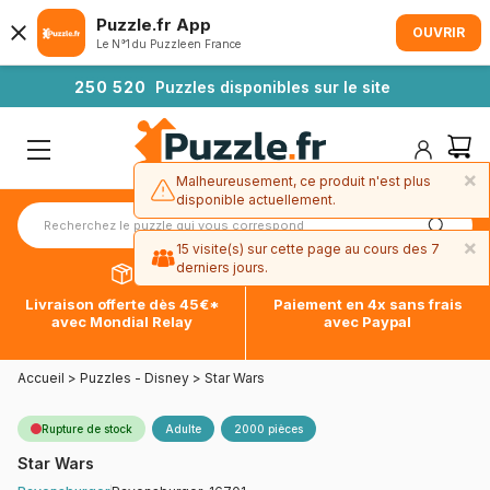
Puzzle.fr App
OUVRIR
Le N°1 du Puzzle en France
2
5
0
5
2
0
Puzzles disponibles sur le site
×
Malheureusement, ce produit n'est plus
disponible actuellement.
×
15 visite(s) sur cette page au cours des 7
derniers jours.
Livraison offerte dès 45€*
Paiement en 4x sans frais
avec Mondial Relay
avec Paypal
Accueil
>
Puzzles - Disney
>
Star Wars
Rupture de stock
Adulte
2000 pièces
Star Wars