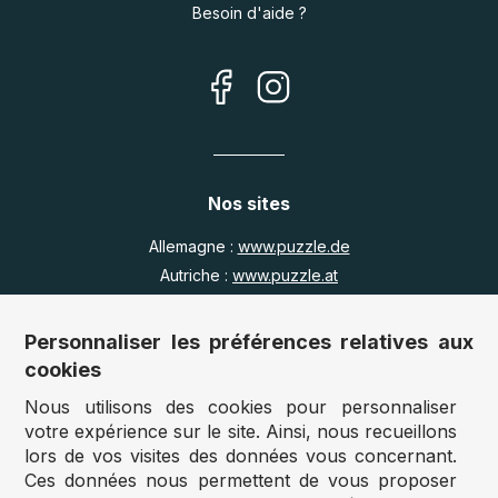
Besoin d'aide ?
Nos sites
Allemagne :
www.puzzle.de
Autriche :
www.puzzle.at
Belgique :
www.puzzle.be
Royaume Uni :
www.jigsawpuzzle.co.uk
Personnaliser les préférences relatives aux
cookies
Nous utilisons des cookies pour personnaliser
Accès revendeurs / détaillants
votre expérience sur le site. Ainsi, nous recueillons
lors de vos visites des données vous concernant.
Vous avez un magasin ?
Ces données nous permettent de vous proposer
Vous souhaitez accéder à nos prix revendeurs ?