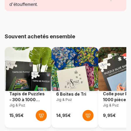
d'étouffement.
Age
Puzzle pour Adultes (500 à
48.000 pièces)
Provenance
Turquie
Souvent achetés ensemble
Référence
Grafika-T-00383
EAN
3663384503832
Nombre de pièces
2000 pièces
Dimensions
96 x 68 cm
Tapis de Puzzles
Colle pour Pu
6 Boites de Tri
- 300 à 1000
1000 pièces
Jig & Puz
Matière primaire
Carton
pièces
Jig & Puz
Jig & Puz
Format boîte
Boîte en carton