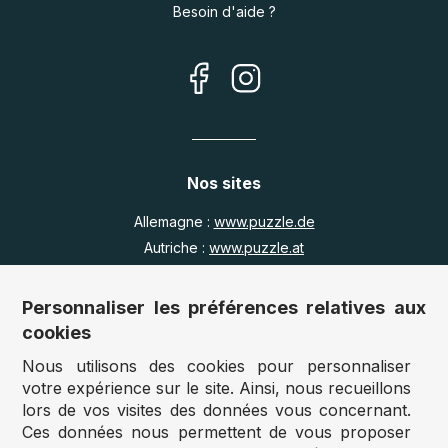
Besoin d'aide ?
Nos sites
Allemagne :
www.puzzle.de
Autriche :
www.puzzle.at
Belgique :
www.puzzle.be
Royaume Uni :
www.jigsawpuzzle.co.uk
Personnaliser les préférences relatives aux
cookies
Nous utilisons des cookies pour personnaliser
Accès revendeurs / détaillants
votre expérience sur le site. Ainsi, nous recueillons
lors de vos visites des données vous concernant.
Vous avez un magasin ?
Ces données nous permettent de vous proposer
Vous souhaitez accéder à nos prix revendeurs ?