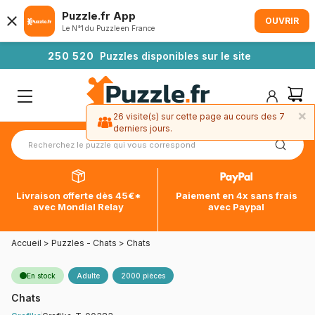
Puzzle.fr App
OUVRIR
Le N°1 du Puzzle en France
2
5
0
5
2
0
Puzzles disponibles sur le site
×
26 visite(s) sur cette page au cours des 7
derniers jours.
Livraison offerte dès 45€*
Paiement en 4x sans frais
avec Mondial Relay
avec Paypal
Accueil
>
Puzzles - Chats
>
Chats
En stock
Adulte
2000 pièces
Chats