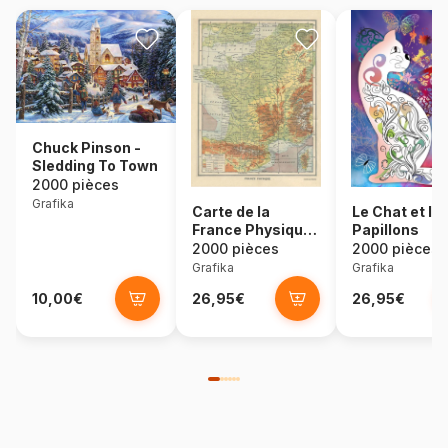
Chuck Pinson -
Sledding To Town
2000 pièces
Grafika
Carte de la
Le Chat et le
France Physique
Papillons
- Larousse, 1925
2000 pièces
2000 pièces
Grafika
Grafika
10,00€
26,95€
26,95€