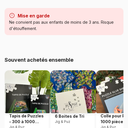
Marque
Schmidt Spiele
Mise en garde
Catégorie
Puzzles - Campagne
Ne convient pas aux enfants de moins de 3 ans. Risque
d'étouffement.
Age
Puzzle pour Adultes (500 à
48.000 pièces)
Provenance
Allemagne
Souvent achetés ensemble
Référence
Schmidt-Spiele-58461
EAN
4001504584610
Nombre de pièces
1000 pièces
Dimensions
69 x 49 cm
Tapis de Puzzles
Colle pour Pu
6 Boites de Tri
- 300 à 1000
1000 pièces
Jig & Puz
pièces
Jig & Puz
Jig & Puz