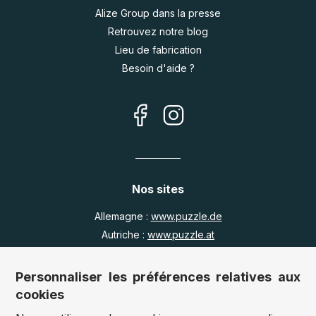
Alize Group dans la presse
Retrouvez notre blog
Lieu de fabrication
Besoin d'aide ?
Nos sites
Allemagne :
www.puzzle.de
Autriche :
www.puzzle.at
Belgique :
www.puzzle.be
Royaume Uni :
www.jigsawpuzzle.co.uk
Personnaliser les préférences relatives aux
cookies