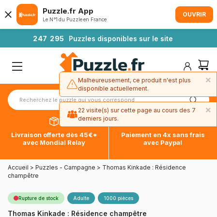
Puzzle.fr App
OUVRIR
Le N°1 du Puzzle en France
2
4
7
2
9
5
Puzzles disponibles sur le site
×
Malheureusement, ce produit n'est plus
disponible actuellement.
×
22 visite(s) sur cette page au cours des 7
derniers jours.
Livraison offerte dès 45€*
Paiement en 4x sans frais
avec Mondial Relay
avec Paypal
Accueil
>
Puzzles - Campagne
>
Thomas Kinkade : Résidence
champêtre
Rupture de stock
Adulte
1000 pièces
Thomas Kinkade : Résidence champêtre