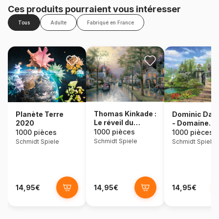
Ces produits pourraient vous intéresser
Tous
Adulte
Fabriqué en France
Thomas Kinkade :
Dominic Dav
Planète Terre
Le réveil du
- Domaine
2020
village
idyllique
1000 pièces
1000 pièces
1000 pièces
Schmidt Spiele
Schmidt Spiele
Schmidt Spiele
14,95€
14,95€
14,95€